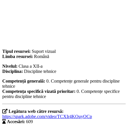
Tipul resursei:
Suport vizual
Limba resursei:
Română
Nivelul:
Clasa a XII-a
Disciplina:
Discipline tehnice
Competență generală:
0. Competențe generale pentru discipline
tehnice
Competența specifică vizată prioritar:
0. Competențe specifice
pentru discipline tehnice
Legătura web către resursă:
https://spark.adobe.com/video/TCXIr4KOuyOCp
Accesări:
609