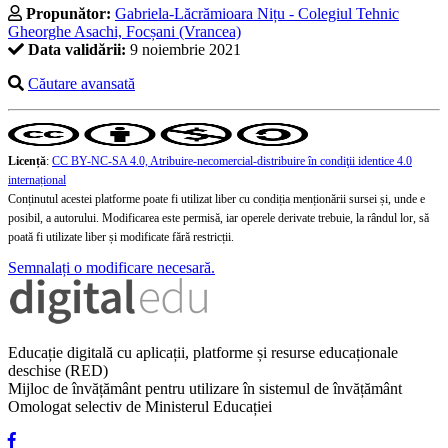
Propunător:
Gabriela-Lăcrămioara Nițu - Colegiul Tehnic
Gheorghe Asachi, Focșani (Vrancea)
Data validării:
9 noiembrie 2021
Căutare avansată
Licență
:
CC BY-NC-SA 4.0, Atribuire-necomercial-distribuire în condiţii identice 4.0
internațional
Conținutul acestei platforme poate fi utilizat liber cu condiția menționării sursei și, unde e
posibil, a autorului. Modificarea este permisă, iar operele derivate trebuie, la rândul lor, să
poată fi utilizate liber și modificate fără restricții.
Semnalați o modificare necesară.
Educație digitală cu aplicații, platforme și resurse educaționale
deschise (RED)
Mijloc de învățământ pentru utilizare în sistemul de învățământ
Omologat selectiv de Ministerul Educației