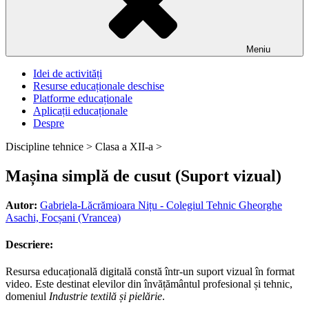
Meniu
Idei de activități
Resurse educaționale deschise
Platforme educaționale
Aplicații educaționale
Despre
Discipline tehnice >
Clasa a XII-a >
Mașina simplă de cusut (Suport vizual)
Autor:
Gabriela-Lăcrămioara Nițu - Colegiul Tehnic Gheorghe
Asachi, Focșani (Vrancea)
Descriere:
Resursa educațională digitală constă într-un suport vizual în format
video. Este destinat elevilor din învățământul profesional și tehnic,
domeniul
Industrie textilă și pielărie
.