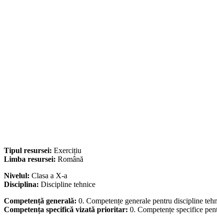
Tipul resursei:
Exercițiu
Limba resursei:
Română
Nivelul:
Clasa a X-a
Disciplina:
Discipline tehnice
Competență generală:
0. Competențe generale pentru discipline teh
Competența specifică vizată prioritar:
0. Competențe specifice pent