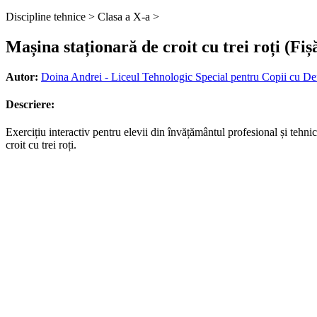
Discipline tehnice >
Clasa a X-a >
Mașina staționară de croit cu trei roți (Fiș
Autor:
Doina Andrei - Liceul Tehnologic Special pentru Copii cu De
Descriere:
Exercițiu interactiv pentru elevii din învățământul profesional și tehn
croit cu trei roți.