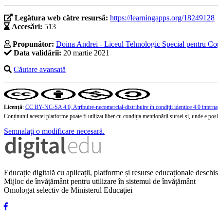
Legătura web către resursă:
https://learningapps.org/18249128
Accesări:
513
Propunător:
Doina Andrei - Liceul Tehnologic Special pentru Co
Data validării:
20 martie 2021
Căutare avansată
Licență
:
CC BY-NC-SA 4.0, Atribuire-necomercial-distribuire în condiţii identice 4.0 interna
Conținutul acestei platforme poate fi utilizat liber cu condiția menționării sursei și, unde e posibi
Semnalați o modificare necesară.
Educație digitală cu aplicații, platforme și resurse educaționale desch
Mijloc de învățământ pentru utilizare în sistemul de învățământ
Omologat selectiv de Ministerul Educației