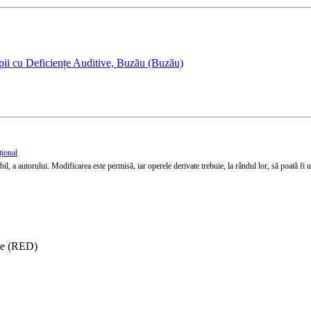
pii cu Deficiențe Auditive, Buzău (Buzău)
țional
l, a autorului. Modificarea este permisă, iar operele derivate trebuie, la rândul lor, să poată fi util
ise (RED)