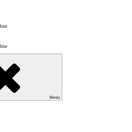
chise
chise
Meniu