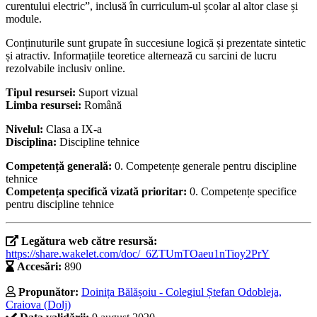
curentului electric”, inclusă în curriculum-ul școlar al altor clase și
module.
Conținuturile sunt grupate în succesiune logică și prezentate sintetic
și atractiv. Informațiile teoretice alternează cu sarcini de lucru
rezolvabile inclusiv online.
Tipul resursei:
Suport vizual
Limba resursei:
Română
Nivelul:
Clasa a IX-a
Disciplina:
Discipline tehnice
Competență generală:
0. Competențe generale pentru discipline
tehnice
Competența specifică vizată prioritar:
0. Competențe specifice
pentru discipline tehnice
Legătura web către resursă:
https://share.wakelet.com/doc/_6ZTUmTOaeu1nTioy2PrY
Accesări:
890
Propunător:
Doinița Bălășoiu - Colegiul Ștefan Odobleja,
Craiova (Dolj)