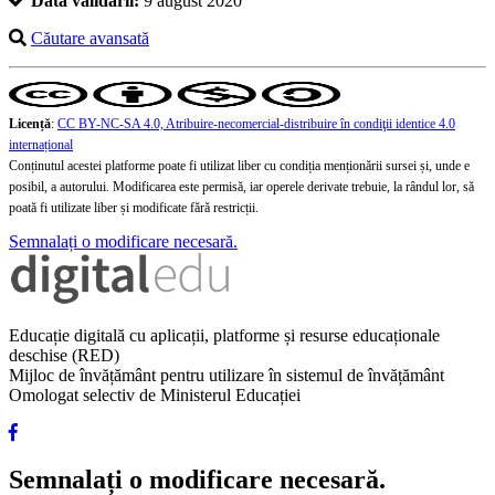
Data validării:
9 august 2020
Căutare avansată
Licență
:
CC BY-NC-SA 4.0, Atribuire-necomercial-distribuire în condiţii identice 4.0
internațional
Conținutul acestei platforme poate fi utilizat liber cu condiția menționării sursei și, unde e
posibil, a autorului. Modificarea este permisă, iar operele derivate trebuie, la rândul lor, să
poată fi utilizate liber și modificate fără restricții.
Semnalați o modificare necesară.
Educație digitală cu aplicații, platforme și resurse educaționale
deschise (RED)
Mijloc de învățământ pentru utilizare în sistemul de învățământ
Omologat selectiv de Ministerul Educației
Semnalați o modificare necesară.