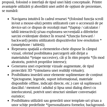
propusă, folosind o interfață de tipul unei hărți conceptuale. Printre
avantajele utilizării și abordării unei astfel de opțiuni de prezentare,
se numără:
Navigarea intuitivă în cadrul resursei *(folosind funcția scroll
in/out a mouse-ului) pentru utilizatorii care o accesează de pe
device-uri ce dispun de rezoluții mari *(laptop / calculator /
tablă interactivă) și/sau explorarea secvențială a diferitelor
sarcini evidențiate distinct în resursă *(funcția forward /
backward) pentru utiilizatorii dispozitivelor low-resolution *
(smartphone / tabletă);
Reperarea spațială a elementelor-cheie dispuse în câmpul
vizual, oferind posibilitatea parcurgerii atât dirijat a
materialului *(etape succesive), cât și în ritm propriu *(în mod
aleatoriu, potrivit propriilor interese);
Generarea unei experiențe vizuale augmentate, de tipul
proiectării 3D *(simularea unei realități virtuale);
Posibilitatea inserării unor elemente suplimentare de conținut
*(pictograme, legende, suport informațional, materiale
disponibile offline, indicații directe, etc.) care să suplinească
dascălul / mentorul / adultul și lipsa unui dialog direct cu
interlocutorul, potrivit unei structuri similare conversației
euristice;
Posibilitatea utilizării sau generării unor template-uri și/sau a
unor schițe predefinite *(personalizarea formelor, background-