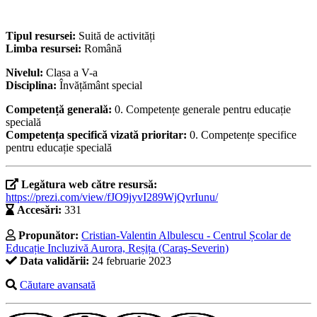
Tipul resursei:
Suită de activități
Limba resursei:
Română
Nivelul:
Clasa a V-a
Disciplina:
Învățământ special
Competență generală:
0. Competențe generale pentru educație
specială
Competența specifică vizată prioritar:
0. Competențe specifice
pentru educație specială
Legătura web către resursă:
https://prezi.com/view/fJO9jyvI289WjQvrIunu/
Accesări:
331
Propunător:
Cristian-Valentin Albulescu - Centrul Școlar de
Educație Incluzivă Aurora, Reșița (Caraş-Severin)
Data validării:
24 februarie 2023
Căutare avansată