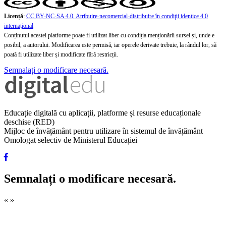
Licență
:
CC BY-NC-SA 4.0, Atribuire-necomercial-distribuire în condiţii identice 4.0
internațional
Conținutul acestei platforme poate fi utilizat liber cu condiția menționării sursei și, unde e
posibil, a autorului. Modificarea este permisă, iar operele derivate trebuie, la rândul lor, să
poată fi utilizate liber și modificate fără restricții.
Semnalați o modificare necesară.
Educație digitală cu aplicații, platforme și resurse educaționale
deschise (RED)
Mijloc de învățământ pentru utilizare în sistemul de învățământ
Omologat selectiv de Ministerul Educației
Semnalați o modificare necesară.
«
»