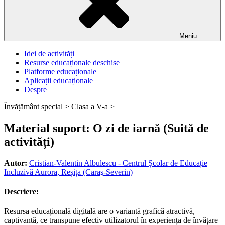
Meniu
Idei de activități
Resurse educaționale deschise
Platforme educaționale
Aplicații educaționale
Despre
Învățământ special >
Clasa a V-a >
Material suport: O zi de iarnă (Suită de
activități)
Autor:
Cristian-Valentin Albulescu - Centrul Școlar de Educație
Incluzivă Aurora, Reșița (Caraş-Severin)
Descriere:
Resursa educațională digitală are o variantă grafică atractivă,
captivantă, ce transpune efectiv utilizatorul în experiența de învățare