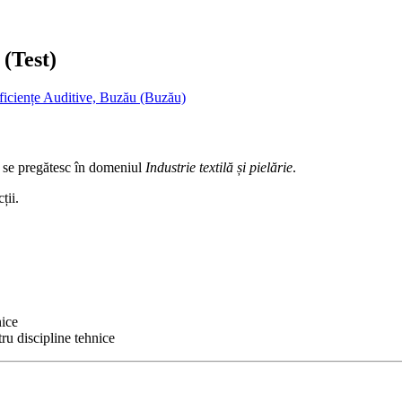
 (Test)
ficiențe Auditive, Buzău (Buzău)
re se pregătesc în domeniul
Industrie textilă și pielărie
.
ții.
nice
ru discipline tehnice