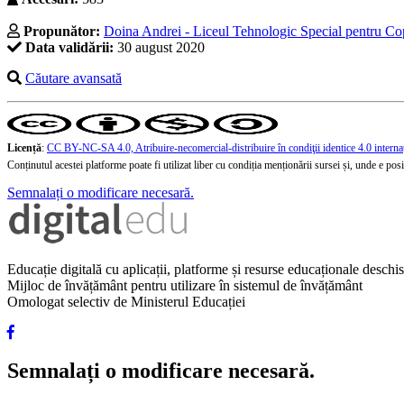
Propunător:
Doina Andrei - Liceul Tehnologic Special pentru Co
Data validării:
30 august 2020
Căutare avansată
Licență
:
CC BY-NC-SA 4.0, Atribuire-necomercial-distribuire în condiţii identice 4.0 interna
Conținutul acestei platforme poate fi utilizat liber cu condiția menționării sursei și, unde e posibi
Semnalați o modificare necesară.
Educație digitală cu aplicații, platforme și resurse educaționale desch
Mijloc de învățământ pentru utilizare în sistemul de învățământ
Omologat selectiv de Ministerul Educației
Semnalați o modificare necesară.