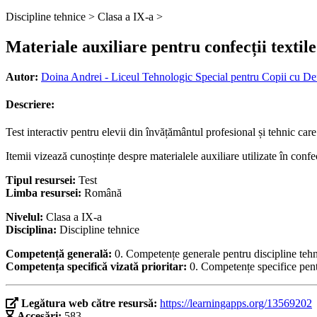
Discipline tehnice >
Clasa a IX-a >
Materiale auxiliare pentru confecții textile
Autor:
Doina Andrei - Liceul Tehnologic Special pentru Copii cu De
Descriere:
Test interactiv pentru elevii din învățământul profesional și tehnic ca
Itemii vizează cunoștințe despre materialele auxiliare utilizate în confec
Tipul resursei:
Test
Limba resursei:
Română
Nivelul:
Clasa a IX-a
Disciplina:
Discipline tehnice
Competență generală:
0. Competențe generale pentru discipline teh
Competența specifică vizată prioritar:
0. Competențe specifice pent
Legătura web către resursă:
https://learningapps.org/13569202
Accesări:
583