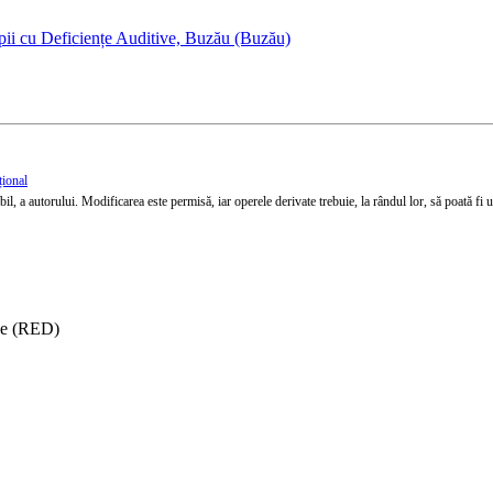
pii cu Deficiențe Auditive, Buzău (Buzău)
țional
l, a autorului. Modificarea este permisă, iar operele derivate trebuie, la rândul lor, să poată fi util
ise (RED)