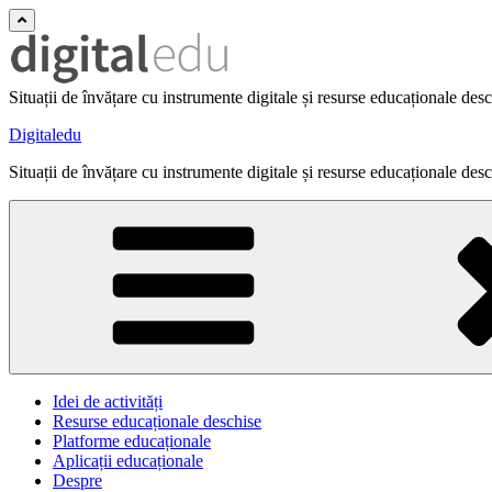
Situații de învățare cu instrumente digitale și resurse educaționale des
Digitaledu
Situații de învățare cu instrumente digitale și resurse educaționale des
Idei de activități
Resurse educaționale deschise
Platforme educaționale
Aplicații educaționale
Despre