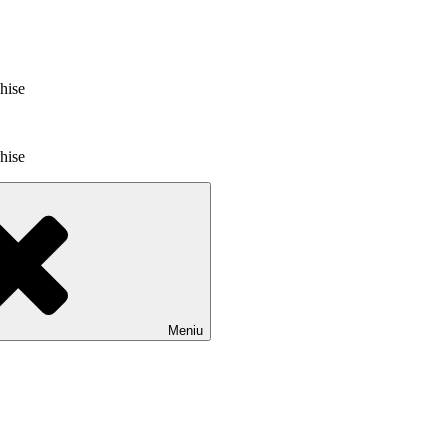
chise
chise
Meniu