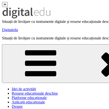
Situații de învățare cu instrumente digitale și resurse educaționale des
Digitaledu
Situații de învățare cu instrumente digitale și resurse educaționale des
Idei de activități
Resurse educaționale deschise
Platforme educaționale
Aplicații educaționale
Despre