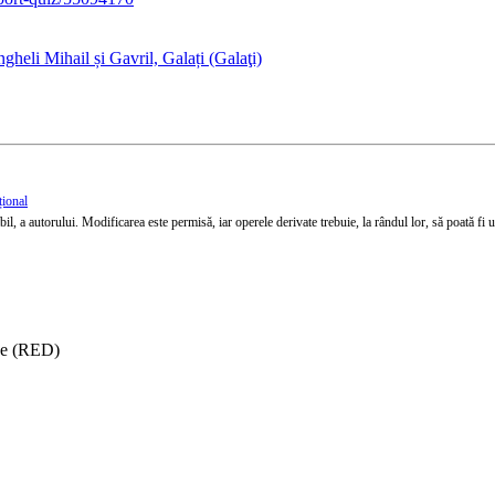
heli Mihail și Gavril, Galați (Galaţi)
țional
l, a autorului. Modificarea este permisă, iar operele derivate trebuie, la rândul lor, să poată fi util
ise (RED)