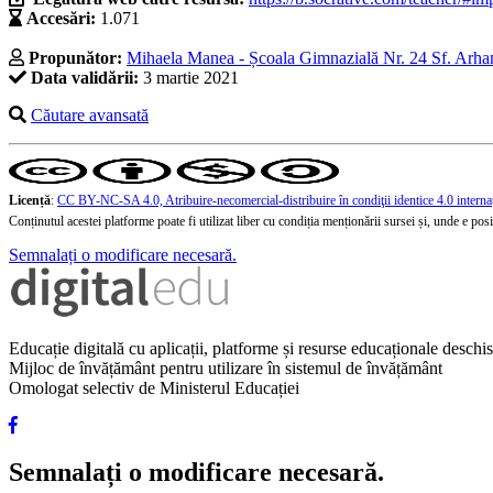
Accesări:
1.071
Propunător:
Mihaela Manea - Școala Gimnazială Nr. 24 Sf. Arhang
Data validării:
3 martie 2021
Căutare avansată
Licență
:
CC BY-NC-SA 4.0, Atribuire-necomercial-distribuire în condiţii identice 4.0 interna
Conținutul acestei platforme poate fi utilizat liber cu condiția menționării sursei și, unde e posibi
Semnalați o modificare necesară.
Educație digitală cu aplicații, platforme și resurse educaționale desch
Mijloc de învățământ pentru utilizare în sistemul de învățământ
Omologat selectiv de Ministerul Educației
Semnalați o modificare necesară.