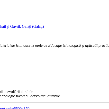
il și Gavril, Galați (Galaţi)
aterialele lemnoase
la orele de
Educație tehnologică și aplicații practi
l dezvoltării durabile
hnologic favorabil dezvoltării durabile
mport-quiz/55094170