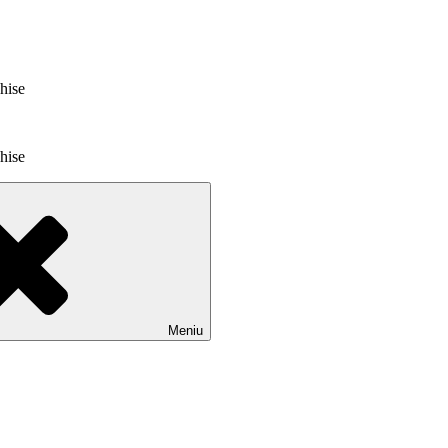
chise
chise
Meniu