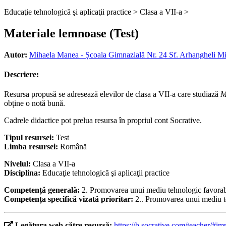
Educaţie tehnologică şi aplicaţii practice >
Clasa a VII-a >
Materiale lemnoase (Test)
Autor:
Mihaela Manea - Școala Gimnazială Nr. 24 Sf. Arhangheli Miha
Descriere:
Resursa propusă se adresează elevilor de clasa a VII-a care studiază
M
obține o notă bună.
Cadrele didactice pot prelua resursa în propriul cont Socrative.
Tipul resursei:
Test
Limba resursei:
Română
Nivelul:
Clasa a VII-a
Disciplina:
Educaţie tehnologică şi aplicaţii practice
Competență generală:
2. Promovarea unui mediu tehnologic favorabi
Competența specifică vizată prioritar:
2.. Promovarea unui mediu te
Legătura web către resursă:
https://b.socrative.com/teacher/#i