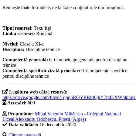
Reunește toate formulele, de la toate conținuturile din programă.
Tipul resursei:
Text/ fișă
Limba resursei:
Română
Nivelul:
Clasa a XI-a
Disciplina:
Discipline tehnice
Competență generală:
0. Competențe generale pentru discipline
tehnice
Competența specifică vizată prioritar:
0. Competențe specifice
pentru discipline tehnice
Legătura web către resursă:
https://drive.google.com/file/d/1qpq5ROYRRtriQhY7bdEXWblp4e
Accesări:
600
Propunător:
Mihai Valentin Mihăescu - Colegiul Național
Liceal Alexandru Odobescu, Pitești (Argeş)
Data validării:
16 decembrie 2020
Căutare avansată