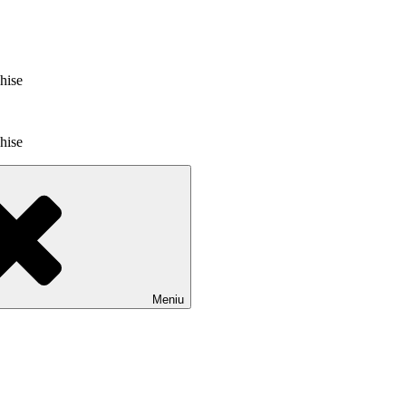
chise
chise
Meniu