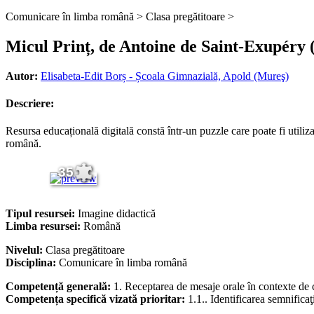
Comunicare în limba română >
Clasa pregătitoare >
Micul Prinț, de Antoine de Saint-Exupéry 
Autor:
Elisabeta-Edit Borș - Școala Gimnazială, Apold (Mureş)
Descriere:
Resursa educațională digitală constă într-un puzzle care poate fi utiliz
română.
35
Tipul resursei:
Imagine didactică
Limba resursei:
Română
Nivelul:
Clasa pregătitoare
Disciplina:
Comunicare în limba română
Competență generală:
1. Receptarea de mesaje orale în contexte d
Competența specifică vizată prioritar:
1.1.. Identificarea semnificaţi