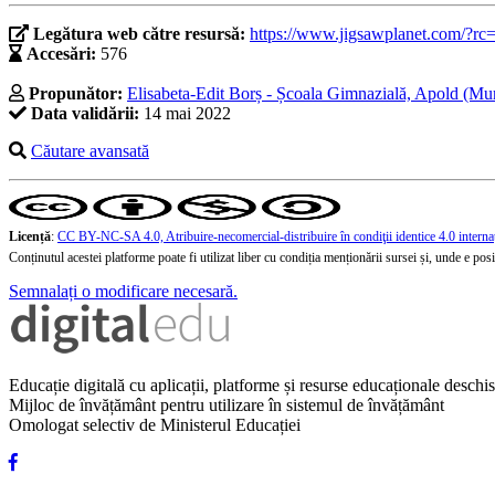
Legătura web către resursă:
https://www.jigsawplanet.com/?r
Accesări:
576
Propunător:
Elisabeta-Edit Borș - Școala Gimnazială, Apold (Mu
Data validării:
14 mai 2022
Căutare avansată
Licență
:
CC BY-NC-SA 4.0, Atribuire-necomercial-distribuire în condiţii identice 4.0 interna
Conținutul acestei platforme poate fi utilizat liber cu condiția menționării sursei și, unde e posibi
Semnalați o modificare necesară.
Educație digitală cu aplicații, platforme și resurse educaționale desch
Mijloc de învățământ pentru utilizare în sistemul de învățământ
Omologat selectiv de Ministerul Educației