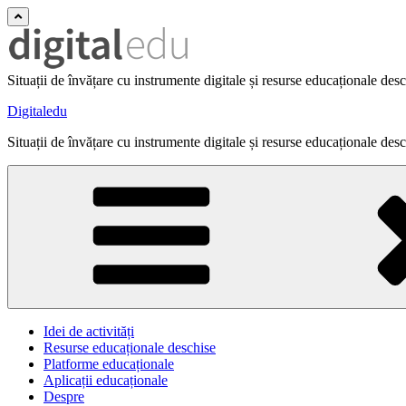
Situații de învățare cu instrumente digitale și resurse educaționale des
Digitaledu
Situații de învățare cu instrumente digitale și resurse educaționale des
Idei de activități
Resurse educaționale deschise
Platforme educaționale
Aplicații educaționale
Despre