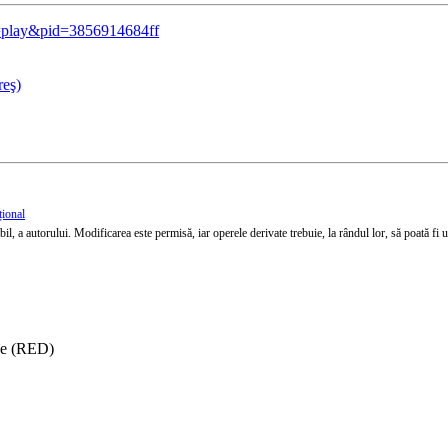
c=play&pid=3856914684ff
reş)
țional
l, a autorului. Modificarea este permisă, iar operele derivate trebuie, la rândul lor, să poată fi util
ise (RED)