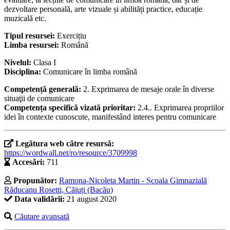
dezvoltare personală, arte vizuale și abilități practice, educație
muzicală etc.
Tipul resursei:
Exercițiu
Limba resursei:
Română
Nivelul:
Clasa I
Disciplina:
Comunicare în limba română
Competență generală:
2. Exprimarea de mesaje orale în diverse
situaţii de comunicare
Competența specifică vizată prioritar:
2.4.. Exprimarea propriilor
idei în contexte cunoscute, manifestând interes pentru comunicare
Legătura web către resursă:
https://wordwall.net/ro/resource/3709998
Accesări:
711
Propunător:
Ramona-Nicoleta Martin - Școala Gimnazială
Răducanu Rosetti, Căiuți (Bacău)
Data validării:
21 august 2020
Căutare avansată