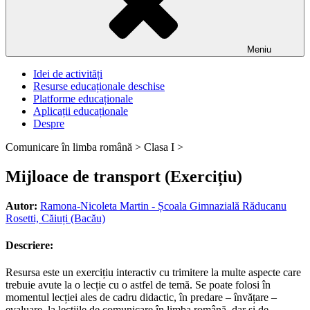
Meniu
Idei de activități
Resurse educaționale deschise
Platforme educaționale
Aplicații educaționale
Despre
Comunicare în limba română >
Clasa I >
Mijloace de transport (Exercițiu)
Autor:
Ramona-Nicoleta Martin - Școala Gimnazială Răducanu
Rosetti, Căiuți (Bacău)
Descriere:
Resursa este un exercițiu interactiv cu trimitere la multe aspecte care
trebuie avute la o lecție cu o astfel de temă. Se poate folosi în
momentul lecției ales de cadru didactic, în predare – învățare –
evaluare, la lecțiile de comunicare în limba română, dar și de