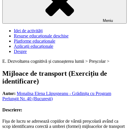
Meniu
Idei de activități
Resurse educaționale deschise
Platforme educaționale
Aplicații educaționale
Despre
E. Dezvoltarea cognitivă și cunoașterea lumii >
Preșcolar >
Mijloace de transport (Exercițiu de
identificare)
Autor:
Monalisa Elena Lăpușneanu - Grădinița cu Program
Prelungit Nr. 40 (Bucureşti)
Descriere:
Fișa de lucru se adresează copiilor de vârstă preșcolară având ca
scop identificarea corectă a umbrei (formei) mijloacelor de transport