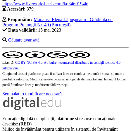
https://www.liveworksheets.com/kq3469194io
Accesări:
379
Propunător:
Monalisa Elena Lăpușneanu - Grădinița cu
Program Prelungit Nr. 40 (Bucureşti)
Data validării:
15 mai 2023
Căutare avansată
Licență
:
CC BY-NC-SA 4.0, Atribuire-necomercial-distribuire în condiţii identice 4.0
internațional
Conținutul acestei platforme poate fi utilizat liber cu condiția menționării sursei și, unde e
posibil, a autorului. Modificarea este permisă, iar operele derivate trebuie, la rândul lor, să
poată fi utilizate liber și modificate fără restricții.
Semnalați o modificare necesară.
Educație digitală cu aplicații, platforme și resurse educaționale
deschise (RED)
Mijloc de învățământ pentru utilizare în sistemul de învățământ