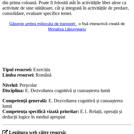
din prima coloană. Poate
fi folosită atât în activitățile liber alese ca
activitate de sine stătătoare, cât și integrată în activitățile de predare,
consolidare, evaluare specifice temei.
Găsește umbra mijlocului de transport.
, o fișă interactivă creată de
Monalisa Lăpușneanu
Tipul resursei:
Exercițiu
Limba resursei:
Română
Nivelul:
Preșcolar
Disciplina:
E. Dezvoltarea cognitivă și cunoașterea lumii
Competență generală:
E. Dezvoltarea cognitivă și cunoașterea
lumii
Competența specifică vizată prioritar:
E.1. Relații, operații și
deducții logice în mediul apropiat
Legătura web către resursă: