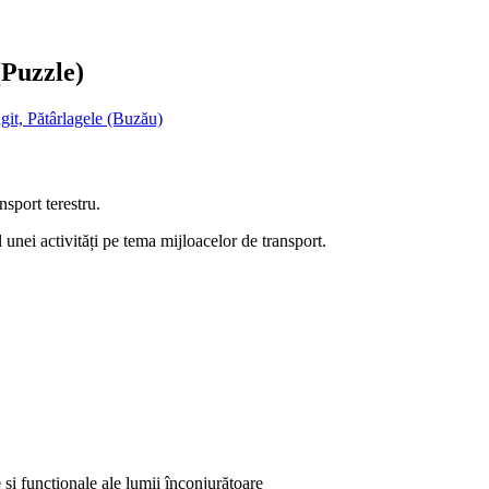
(Puzzle)
it, Pătârlagele (Buzău)
nsport terestru.
l unei activități pe tema mijloacelor de transport.
e și funcționale ale lumii înconjurătoare