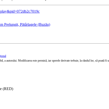
c=play&pid=072db2c7019c
m Prelungit, Pătârlagele (Buzău)
țional
l, a autorului. Modificarea este permisă, iar operele derivate trebuie, la rândul lor, să poată fi util
ise (RED)