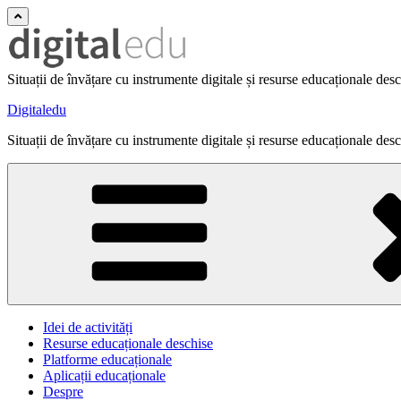
Situații de învățare cu instrumente digitale și resurse educaționale des
Digitaledu
Situații de învățare cu instrumente digitale și resurse educaționale des
Idei de activități
Resurse educaționale deschise
Platforme educaționale
Aplicații educaționale
Despre