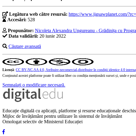
Legătura web către resursă:
https://www.jigsawplanet.com/?r
Accesări:
528
Propunător:
Nicoleta Alexandra Ungureanu - Grădinița cu Progra
Data validării:
20 iunie 2022
Căutare avansată
Licență
:
CC BY-NC-SA 4.0, Atribuire-necomercial-distribuire în condiţii identice 4.0 interna
Conținutul acestei platforme poate fi utilizat liber cu condiția menționării sursei și, unde e posibi
Semnalați o modificare necesară.
Educație digitală cu aplicații, platforme și resurse educaționale desch
Mijloc de învățământ pentru utilizare în sistemul de învățământ
Omologat selectiv de Ministerul Educației