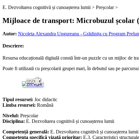
E. Dezvoltarea cognitivă și cunoașterea lumii >
Preșcolar >
Mijloace de transport: Microbuzul școlar 
Autor:
Nicoleta Alexandra Ungureanu - Grădinița cu Program Prelung
Descriere:
Resursa educațională digitală constă într-un puzzle cu un mijloc de tra
Poate fi utilizată cu preșcolarii grupei mari, în debutul sau pe parcursu
32
Tipul resursei:
Joc didactic
Limba resursei:
Română
Nivelul:
Preșcolar
Disciplina:
E. Dezvoltarea cognitivă și cunoașterea lumii
Competență generală:
E. Dezvoltarea cognitivă și cunoașterea lumii
Competența specifică vizată prioritar:
E.3. Caracteristici structural