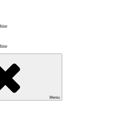
chise
chise
Meniu