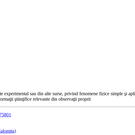
ute experimental sau din alte surse, privind fenomene fizice simple şi apli
ormaţii ştiinţifice relevante din observaţii proprii
275801
Ialomiţa)