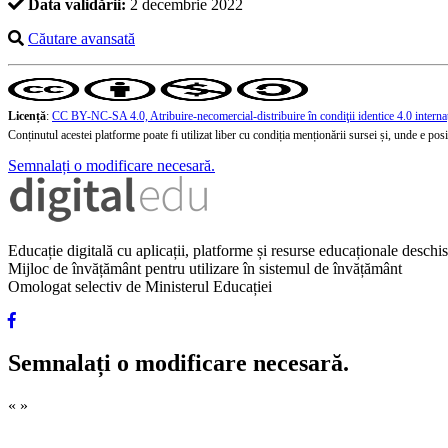
Data validării:
2 decembrie 2022
Căutare avansată
Licență
:
CC BY-NC-SA 4.0, Atribuire-necomercial-distribuire în condiţii identice 4.0 interna
Conținutul acestei platforme poate fi utilizat liber cu condiția menționării sursei și, unde e posibi
Semnalați o modificare necesară.
Educație digitală cu aplicații, platforme și resurse educaționale desch
Mijloc de învățământ pentru utilizare în sistemul de învățământ
Omologat selectiv de Ministerul Educației
Semnalați o modificare necesară.
«
»