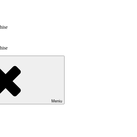
chise
chise
Meniu