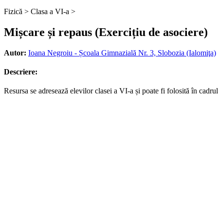
Fizică >
Clasa a VI-a >
Mișcare și repaus (Exercițiu de asociere)
Autor:
Ioana Negroiu - Școala Gimnazială Nr. 3, Slobozia (Ialomiţa)
Descriere:
Resursa se adresează elevilor clasei a VI-a și poate fi folosită în cadrul 