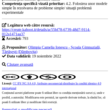
Competența specifică vizată prioritar:
4.2. Folosirea unor modele
simple în rezolvarea de probleme simple/ situaţii problemă
experimentale
Legătura web către resursă:
https://create.kahoot.it/details/ac55bf78-6739-48d7-9114-
012a1471aa37
Accesări:
793
Propunător:
Olimpia Camelia Ionescu - Școala Gimnazială,
Tărtășești (Dâmboviţa)
Data validării:
19 noiembrie 2022
Căutare avansată
Licență
:
CC BY-NC-SA 4.0, Atribuire-necomercial-distribuire în condiţii identice 4.0
internațional
Conținutul acestei platforme poate fi utilizat liber cu condiția menționării sursei și, unde e
posibil, a autorului. Modificarea este permisă, iar operele derivate trebuie, la rândul lor, să
poată fi utilizate liber și modificate fără restricții.
Semnalați o modificare necesară.