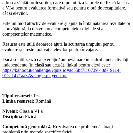
adresează atât profesorilor, care o pot utiliza la orele de fizică la clasa
a VI-a pentru evaluarea formativă sau pentru o oră de recapitulare,
cât și elevilor.
Este un mod atractiv de evaluare și ajută la îmbunătățirea rezultatelor
la învățătură, la dezvoltarea competențelor digitale și a
competențelor matematice.
Resursa este utilă deoarece ajută la scurtarea timpului pentru
evaluare și crește motivația elevilor pentru învățare.
Dacă se utilizează ca exercițiu/ autoevaluare în cadrul unei activități
independente (în clasă sau acasă), linkul pentru elevi este:
https://kahoot.it/challenge/?quiz-id=ac55bf78-6739-48d7-9114-
012a1471aa37&single-player=true
Tipul resursei:
Test
Limba resursei:
Română
Nivelul:
Clasa a VI-a
Disciplina:
Fizică
Competență generală:
4. Rezolvarea de probleme/ situaţii
problemă prin metode specifice fizicii