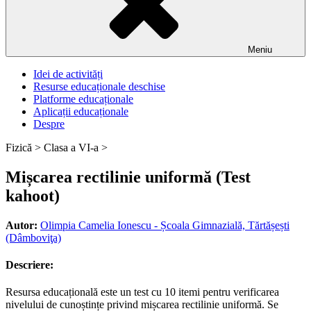
Meniu
Idei de activități
Resurse educaționale deschise
Platforme educaționale
Aplicații educaționale
Despre
Fizică >
Clasa a VI-a >
Mișcarea rectilinie uniformă (Test
kahoot)
Autor:
Olimpia Camelia Ionescu - Școala Gimnazială, Tărtășești
(Dâmboviţa)
Descriere:
Resursa educațională este un test cu 10 itemi pentru verificarea
nivelului de cunoștințe privind mișcarea rectilinie uniformă. Se