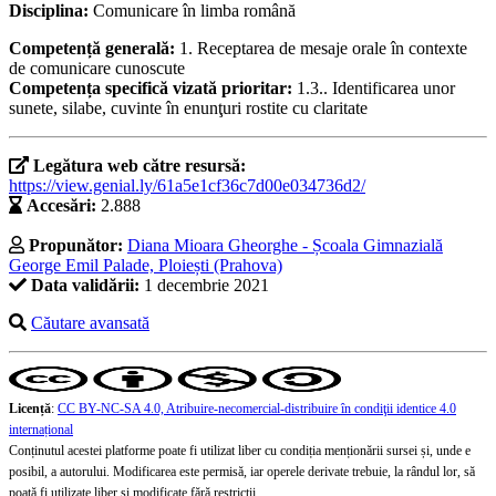
Disciplina:
Comunicare în limba română
Competență generală:
1. Receptarea de mesaje orale în contexte
de comunicare cunoscute
Competența specifică vizată prioritar:
1.3.. Identificarea unor
sunete, silabe, cuvinte în enunţuri rostite cu claritate
Legătura web către resursă:
https://view.genial.ly/61a5e1cf36c7d00e034736d2/
Accesări:
2.888
Propunător:
Diana Mioara Gheorghe - Școala Gimnazială
George Emil Palade, Ploiești (Prahova)
Data validării:
1 decembrie 2021
Căutare avansată
Licență
:
CC BY-NC-SA 4.0, Atribuire-necomercial-distribuire în condiţii identice 4.0
internațional
Conținutul acestei platforme poate fi utilizat liber cu condiția menționării sursei și, unde e
posibil, a autorului. Modificarea este permisă, iar operele derivate trebuie, la rândul lor, să
poată fi utilizate liber și modificate fără restricții.