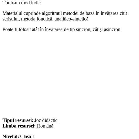
T într-un mod ludic.
Materialul cuprinde algoritmul metodei de bază în învățarea citit-
scrisului, metoda fonetică, analitico-sintetică.
Poate fi folosit atât în învățarea de tip sincron, cât și asincron.
Tipul resursei:
Joc didactic
Limba resursei:
Română
Nivelul:
Clasa I