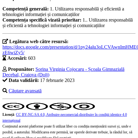
Competență generală:
1. Utilizarea responsabilă și eficientă a
tehnologiei informației și comunicațiilor
Competența specifică vizată prioritar:
1.. Utilizarea responsabilă
și eficientă a tehnologiei informației și comunicațiilor
Legătura web către resursă:
https://docs.google.com/presentation/d/1py24alu3oLCVAwnImHM
zE6wiZy5/
Accesări:
603
Propunător:
Sorina Virginia Cojocaru - Școala Gimnazială
Decebal, Craiova (Dolj)
Data validării:
17 februarie 2023
Căutare avansată
Licență
:
CC BY-NC-SA 4.0, Atribuire-necomercial-distribuire în condiţii identice 4.0
internațional
Conținutul acestei platforme poate fi utilizat liber cu condiția menționării sursei și, unde e
posibil, a autorului. Modificarea este permisă, iar operele derivate trebuie, la rândul lor, să