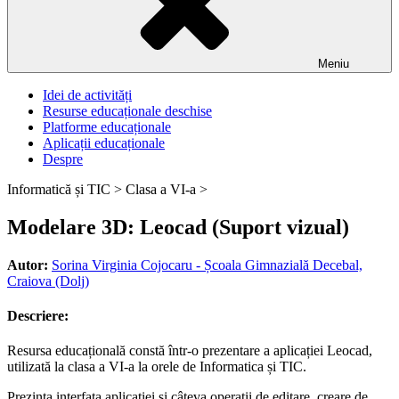
Meniu
Idei de activități
Resurse educaționale deschise
Platforme educaționale
Aplicații educaționale
Despre
Informatică și TIC >
Clasa a VI-a >
Modelare 3D: Leocad (Suport vizual)
Autor:
Sorina Virginia Cojocaru - Școala Gimnazială Decebal,
Craiova (Dolj)
Descriere:
Resursa educațională constă într-o prezentare a aplicației Leocad,
utilizată la clasa a VI-a la orele de Informatica și TIC.
Prezinta interfața aplicației și câteva operații de editare, creare de