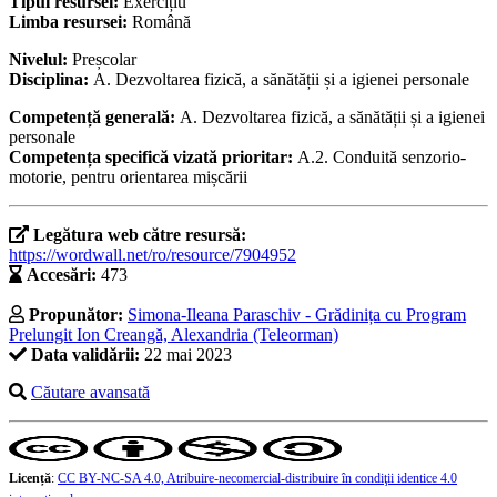
Tipul resursei:
Exercițiu
Limba resursei:
Română
Nivelul:
Preșcolar
Disciplina:
A. Dezvoltarea fizică, a sănătății și a igienei personale
Competență generală:
A. Dezvoltarea fizică, a sănătății și a igienei
personale
Competența specifică vizată prioritar:
A.2. Conduită senzorio-
motorie, pentru orientarea mișcării
Legătura web către resursă:
https://wordwall.net/ro/resource/7904952
Accesări:
473
Propunător:
Simona-Ileana Paraschiv - Grădinița cu Program
Prelungit Ion Creangă, Alexandria (Teleorman)
Data validării:
22 mai 2023
Căutare avansată
Licență
:
CC BY-NC-SA 4.0, Atribuire-necomercial-distribuire în condiţii identice 4.0