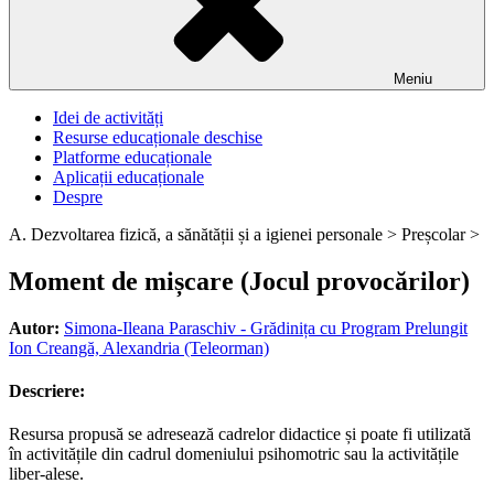
Meniu
Idei de activități
Resurse educaționale deschise
Platforme educaționale
Aplicații educaționale
Despre
A. Dezvoltarea fizică, a sănătății și a igienei personale >
Preșcolar >
Moment de mișcare (Jocul provocărilor)
Autor:
Simona-Ileana Paraschiv - Grădinița cu Program Prelungit
Ion Creangă, Alexandria (Teleorman)
Descriere:
Resursa propusă se adresează cadrelor didactice și poate fi utilizată
în activitățile din cadrul domeniului psihomotric sau la activitățile
liber-alese.