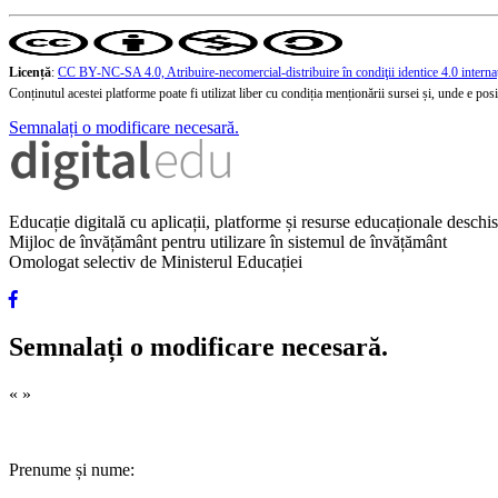
Licență
:
CC BY-NC-SA 4.0, Atribuire-necomercial-distribuire în condiţii identice 4.0 interna
Conținutul acestei platforme poate fi utilizat liber cu condiția menționării sursei și, unde e posibi
Semnalați o modificare necesară.
Educație digitală cu aplicații, platforme și resurse educaționale desch
Mijloc de învățământ pentru utilizare în sistemul de învățământ
Omologat selectiv de Ministerul Educației
Semnalați o modificare necesară.
«
»
Prenume și nume: