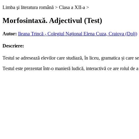
Limba şi literatura română >
Clasa a XII-a >
Morfosintaxă. Adjectivul (Test)
Autor:
Ileana Trincă - Colegiul Național Elena Cuza, Craiova (Dolj)
Descriere:
Testul se adresează elevilor care studiază, în liceu, gramatica și care
Testul este prezentat într-o manieră ludică, interactivă ce are rolul de a