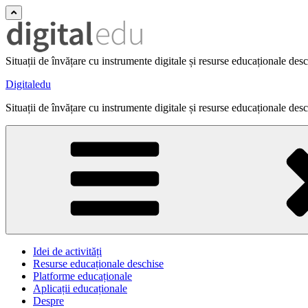
Situații de învățare cu instrumente digitale și resurse educaționale des
Digitaledu
Situații de învățare cu instrumente digitale și resurse educaționale des
Idei de activități
Resurse educaționale deschise
Platforme educaționale
Aplicații educaționale
Despre