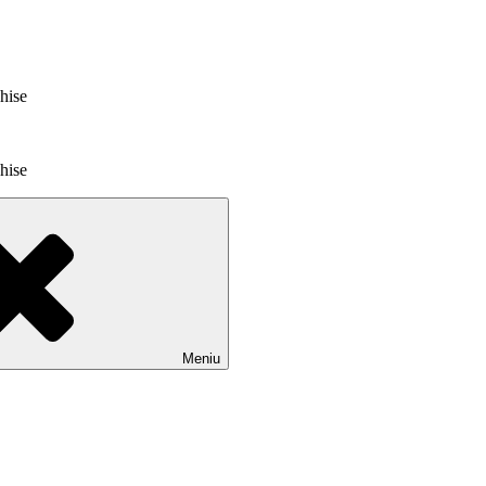
chise
chise
Meniu