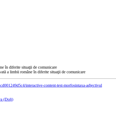
ne în diferite situaţii de comunicare
vată a limbii române în diferite situaţii de comunicare
4cd001249d5c4/interactive-content-test-morfosintaxa-adjectivul
a (Dolj)