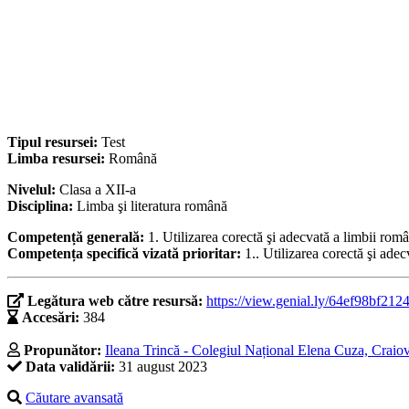
Tipul resursei:
Test
Limba resursei:
Română
Nivelul:
Clasa a XII-a
Disciplina:
Limba şi literatura română
Competență generală:
1. Utilizarea corectă şi adecvată a limbii româ
Competența specifică vizată prioritar:
1.. Utilizarea corectă şi adec
Legătura web către resursă:
https://view.genial.ly/64ef98bf212
Accesări:
384
Propunător:
Ileana Trincă - Colegiul Național Elena Cuza, Craiov
Data validării:
31 august 2023
Căutare avansată