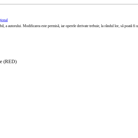
țional
l, a autorului. Modificarea este permisă, iar operele derivate trebuie, la rândul lor, să poată fi util
ise (RED)