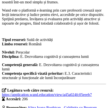
noastră într-un mod simplu și frumos.
Wand este o platformă e-learning prin care profesorii creează ușor
lecții interactive și ludice pentru elevi, accesibile pe orice dispozitiv.
Sprijină predarea, învățarea și evaluarea prin activități atractive și
rapoarte de progres, fiind totodată colaborativă și ușor de folosit.
Tipul resursei:
Suită de activități
Limba resursei:
Română
Nivelul:
Preșcolar
Disciplina:
E. Dezvoltarea cognitivă și cunoașterea lumii
Competență generală:
E. Dezvoltarea cognitivă și cunoașterea
lumii
Competența specifică vizată prioritar:
E.3. Caracteristici
structurale și funcționale ale lumii înconjurătoare
Legătura web către resursă:
https://application.wand.education/view/a45a024fc05eeeb7
Accesări:
206
Propunător:
Alina Ioana Boghișan - Grădinița cu Program