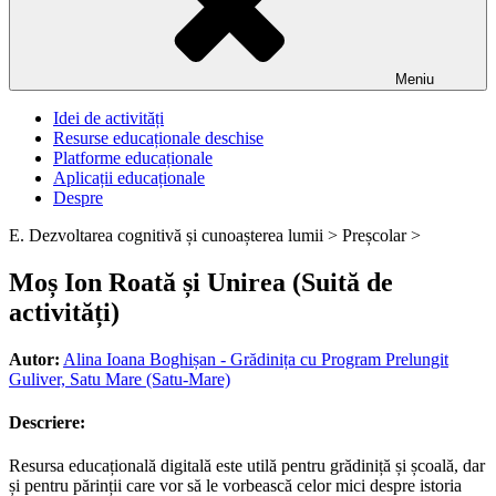
Meniu
Idei de activități
Resurse educaționale deschise
Platforme educaționale
Aplicații educaționale
Despre
E. Dezvoltarea cognitivă și cunoașterea lumii >
Preșcolar >
Moș Ion Roată și Unirea (Suită de
activități)
Autor:
Alina Ioana Boghișan - Grădinița cu Program Prelungit
Guliver, Satu Mare (Satu-Mare)
Descriere:
Resursa educațională digitală este utilă pentru grădiniță și școală, dar
și pentru părinții care vor să le vorbească celor mici despre istoria