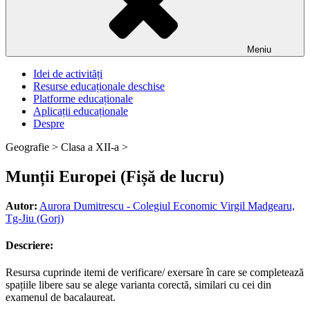
Meniu
Idei de activități
Resurse educaționale deschise
Platforme educaționale
Aplicații educaționale
Despre
Geografie >
Clasa a XII-a >
Munții Europei (Fișă de lucru)
Autor:
Aurora Dumitrescu - Colegiul Economic Virgil Madgearu,
Tg-Jiu (Gorj)
Descriere:
Resursa cuprinde itemi de verificare/ exersare în care se completează
spațiile libere sau se alege varianta corectă, similari cu cei din
examenul de bacalaureat.