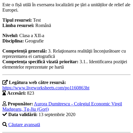
Este o fișă utilă în exersarea localizării pe țări a unităților de relief ale
Europei.
Tipul resursei:
Test
Limba resursei:
Română
Nivelul:
Clasa a XII-a
Disciplina:
Geografie
Competență generală:
3. Relaţionarea realităţii înconjurătoare cu
reprezentarea ei cartografică
Competența specifică vizată prioritar:
3.1.. Identificarea poziţiei
elementelor reprezentate pe hartă
Legătura web către resursă:
https://www.liveworksheets.com/po1160863ht
Accesări:
823
Propunător:
Aurora Dumitrescu - Colegiul Economic Virgil
Madgearu, Tg-Jiu (Gorj)
Data validării:
13 septembrie 2020
Căutare avansată