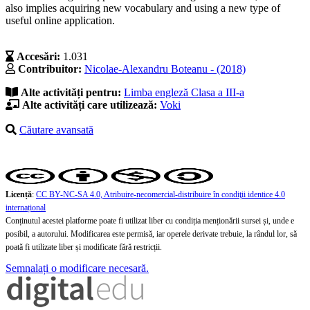
also implies acquiring new vocabulary and using a new type of
useful online application.
Accesări:
1.031
Contribuitor:
Nicolae-Alexandru Boteanu - (2018)
Alte activități pentru:
Limba engleză
Clasa a III-a
Alte activități care utilizează:
Voki
Căutare avansată
Licență
:
CC BY-NC-SA 4.0, Atribuire-necomercial-distribuire în condiţii identice 4.0
internațional
Conținutul acestei platforme poate fi utilizat liber cu condiția menționării sursei și, unde e
posibil, a autorului. Modificarea este permisă, iar operele derivate trebuie, la rândul lor, să
poată fi utilizate liber și modificate fără restricții.
Semnalați o modificare necesară.