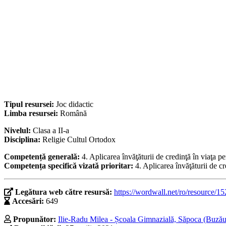
Tipul resursei:
Joc didactic
Limba resursei:
Română
Nivelul:
Clasa a II-a
Disciplina:
Religie Cultul Ortodox
Competență generală:
4. Aplicarea învăţăturii de credinţă în viaţa pe
Competența specifică vizată prioritar:
4. Aplicarea învăţăturii de cr
Legătura web către resursă:
https://wordwall.net/ro/resource/1
Accesări:
649
Propunător:
Ilie-Radu Milea - Școala Gimnazială, Săpoca (Buzău