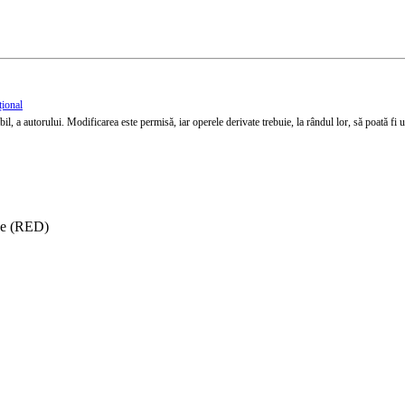
țional
l, a autorului. Modificarea este permisă, iar operele derivate trebuie, la rândul lor, să poată fi util
ise (RED)