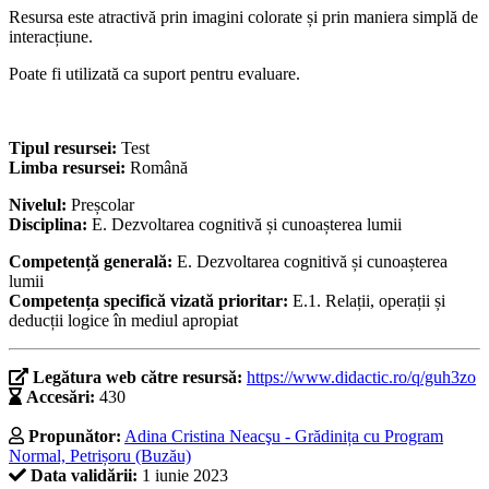
Resursa este atractivă prin imagini colorate și prin maniera simplă de
interacțiune.
Poate fi utilizată ca suport pentru evaluare.
Tipul resursei:
Test
Limba resursei:
Română
Nivelul:
Preșcolar
Disciplina:
E. Dezvoltarea cognitivă și cunoașterea lumii
Competență generală:
E. Dezvoltarea cognitivă și cunoașterea
lumii
Competența specifică vizată prioritar:
E.1. Relații, operații și
deducții logice în mediul apropiat
Legătura web către resursă:
https://www.didactic.ro/q/guh3zo
Accesări:
430
Propunător:
Adina Cristina Neacşu - Grădinița cu Program
Normal, Petrișoru (Buzău)
Data validării:
1 iunie 2023