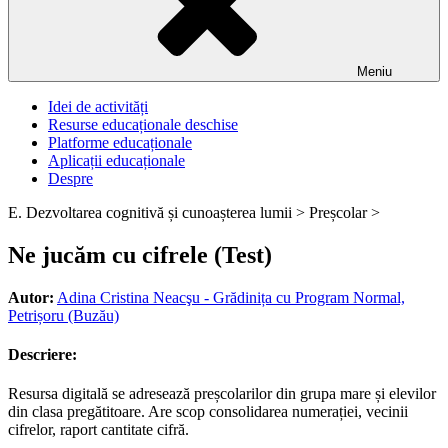
Meniu
Idei de activități
Resurse educaționale deschise
Platforme educaționale
Aplicații educaționale
Despre
E. Dezvoltarea cognitivă și cunoașterea lumii >
Preșcolar >
Ne jucăm cu cifrele (Test)
Autor:
Adina Cristina Neacşu - Grădinița cu Program Normal,
Petrișoru (Buzău)
Descriere:
Resursa digitală se adresează preșcolarilor din grupa mare și elevilor
din clasa pregătitoare. Are scop consolidarea numerației, vecinii
cifrelor, raport cantitate cifră.