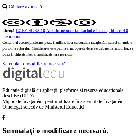
Căutare avansată
Licență
:
CC BY-NC-SA 4.0, Atribuire-necomercial-distribuire în condiţii identice 4.0
internațional
Conținutul acestei platforme poate fi utilizat liber cu condiția menționării sursei și, unde e
posibil, a autorului. Modificarea este permisă, iar operele derivate trebuie, la rândul lor, să
poată fi utilizate liber și modificate fără restricții.
Semnalați o modificare necesară.
Educație digitală cu aplicații, platforme și resurse educaționale
deschise (RED)
Mijloc de învățământ pentru utilizare în sistemul de învățământ
Omologat selectiv de Ministerul Educației
Semnalați o modificare necesară.