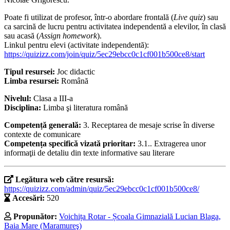
Poate fi utilizat de profesor, într-o abordare frontală (
Live quiz
) sau
ca sarcină de lucru pentru activitatea independentă a elevilor, în clasă
sau acasă (
Assign homework
).
Linkul pentru elevi (activitate independentă):
https://quizizz.com/join/quiz/5ec29ebcc0c1cf001b500ce8/start
Tipul resursei:
Joc didactic
Limba resursei:
Română
Nivelul:
Clasa a III-a
Disciplina:
Limba şi literatura română
Competență generală:
3. Receptarea de mesaje scrise în diverse
contexte de comunicare
Competența specifică vizată prioritar:
3.1.. Extragerea unor
informaţii de detaliu din texte informative sau literare
Legătura web către resursă:
https://quizizz.com/admin/quiz/5ec29ebcc0c1cf001b500ce8/
Accesări:
520
Propunător:
Voichița Rotar - Școala Gimnazială Lucian Blaga,
Baia Mare (Maramureş)