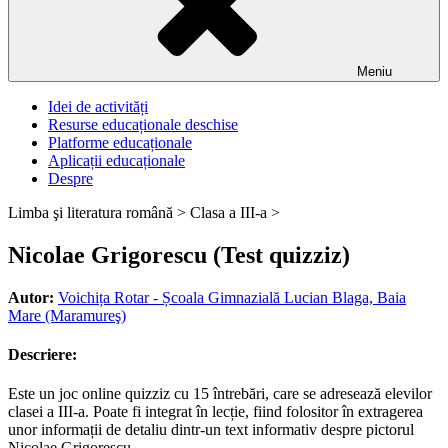
Meniu
Idei de activități
Resurse educaționale deschise
Platforme educaționale
Aplicații educaționale
Despre
Limba şi literatura română >
Clasa a III-a >
Nicolae Grigorescu (Test quizziz)
Autor:
Voichița Rotar - Școala Gimnazială Lucian Blaga, Baia
Mare (Maramureş)
Descriere:
Este un joc online quizziz cu 15 întrebări, care se adresează elevilor
clasei a III-a. Poate fi integrat în lecție, fiind folositor în extragerea
unor informații de detaliu dintr-un text informativ despre pictorul
Nicolae Grigorescu.