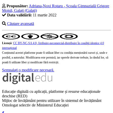
Propunător:
Adriana-Noxi Rotaru - Școala Gimnazială Grigore
Moisil, Galați (Galaţi)
Data validării:
11 martie 2022
Căutare avansată
Licență
:
CC BY-NC-SA 4.0, Atribuire-necomercial-distribuire în condiţii identice 4.0
internațional
Conținutul acestei platforme poate fi utilizat liber cu condiția menționării sursei și, unde e
posibil, a autorului. Modificarea este permisă, iar operele derivate trebuie, la rândul lor, să
poată fi utilizate liber și modificate fără restricții.
Semnalați o modificare necesară.
Educație digitală cu aplicații, platforme și resurse educaționale
deschise (RED)
Mijloc de învățământ pentru utilizare în sistemul de învățământ
Omologat selectiv de Ministerul Educației