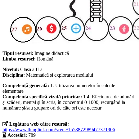
Tipul resursei:
Imagine didactică
Limba resursei:
Română
Nivelul:
Clasa a II-a
Disciplina:
Matematică și explorarea mediului
Competență generală:
1. Utilizarea numerelor în calcule
elementare
Competența specifică vizată prioritar:
1.4. Efectuarea de adunări
şi scăderi, mental şi în scris, în concentrul 0-1000, recurgând la
numărare şi/sau grupare ori de câte ori este necesar
Legătura web către resursă:
https://www.thinglink.com/scene/1558872989477371906
Accesări:
789