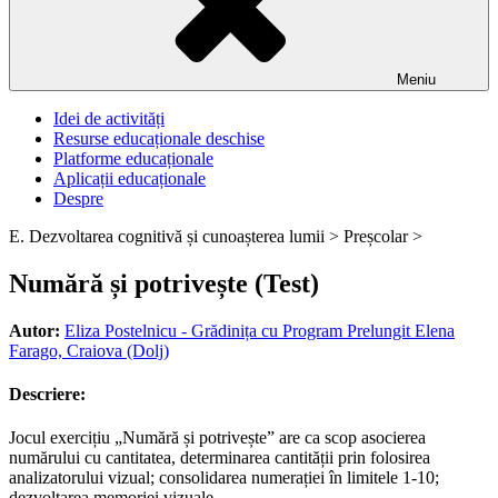
Meniu
Idei de activități
Resurse educaționale deschise
Platforme educaționale
Aplicații educaționale
Despre
E. Dezvoltarea cognitivă și cunoașterea lumii >
Preșcolar >
Numără și potrivește (Test)
Autor:
Eliza Postelnicu - Grădinița cu Program Prelungit Elena
Farago, Craiova (Dolj)
Descriere:
Jocul exercițiu „Numără și potrivește” are ca scop asocierea
numărului cu cantitatea, determinarea cantității prin folosirea
analizatorului vizual; consolidarea numerației în limitele 1-10;
dezvoltarea memoriei vizuale.