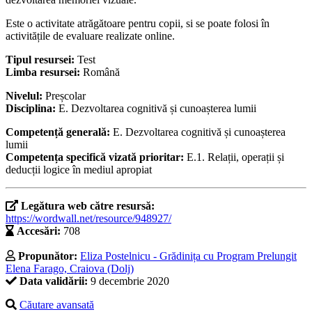
Este o activitate atrăgătoare pentru copii, si se poate folosi în
activitățile de evaluare realizate online.
Tipul resursei:
Test
Limba resursei:
Română
Nivelul:
Preșcolar
Disciplina:
E. Dezvoltarea cognitivă și cunoașterea lumii
Competență generală:
E. Dezvoltarea cognitivă și cunoașterea
lumii
Competența specifică vizată prioritar:
E.1. Relații, operații și
deducții logice în mediul apropiat
Legătura web către resursă:
https://wordwall.net/resource/948927/
Accesări:
708
Propunător:
Eliza Postelnicu - Grădinița cu Program Prelungit
Elena Farago, Craiova (Dolj)
Data validării:
9 decembrie 2020
Căutare avansată