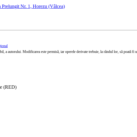
Prelungit Nr. 1, Horezu (Vâlcea)
țional
l, a autorului. Modificarea este permisă, iar operele derivate trebuie, la rândul lor, să poată fi util
ise (RED)