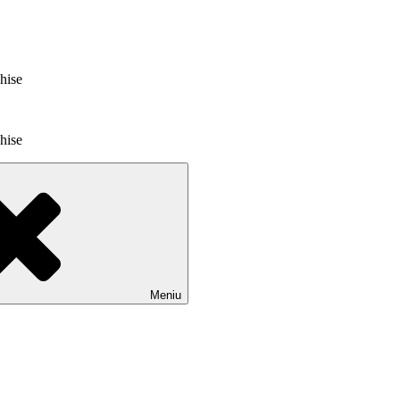
chise
chise
Meniu