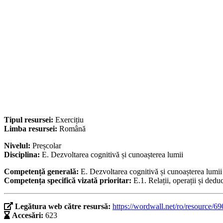
Tipul resursei:
Exercițiu
Limba resursei:
Română
Nivelul:
Preșcolar
Disciplina:
E. Dezvoltarea cognitivă și cunoașterea lumii
Competență generală:
E. Dezvoltarea cognitivă și cunoașterea lumii
Competența specifică vizată prioritar:
E.1. Relații, operații și dedu
Legătura web către resursă:
https://wordwall.net/ro/resource/6
Accesări:
623