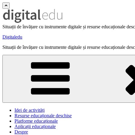
Situații de învățare cu instrumente digitale și resurse educaționale des
Digitaledu
Situații de învățare cu instrumente digitale și resurse educaționale des
Idei de activități
Resurse educaționale deschise
Platforme educaționale
Aplicații educaționale
Despre