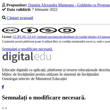
Propunător:
Daniela Alexandra Munteanu - Grădinița cu Program 
Data validării:
7 februarie 2022
Căutare avansată
Licență
:
CC BY-NC-SA 4.0, Atribuire-necomercial-distribuire în condiţii identice 4.0 interna
Conținutul acestei platforme poate fi utilizat liber cu condiția menționării sursei și, unde e posibi
Semnalați o modificare necesară.
Educație digitală cu aplicații, platforme și resurse educaționale desch
Mijloc de învățământ pentru utilizare în sistemul de învățământ
Omologat selectiv de Ministerul Educației
Semnalați o modificare necesară.
«
»