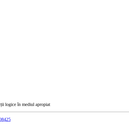
cții logice în mediul apropiat
908425