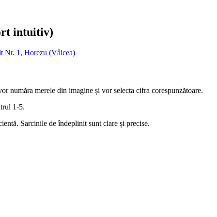
t intuitiv)
t Nr. 1, Horezu (Vâlcea)
vor număra merele din imagine și vor selecta cifra corespunzătoare.
trul 1-5.
ientă. Sarcinile de îndeplinit sunt clare și precise.