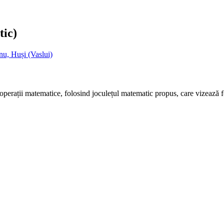
tic)
nu, Huși (Vaslui)
i operații matematice, folosind joculețul matematic propus, care vizează 