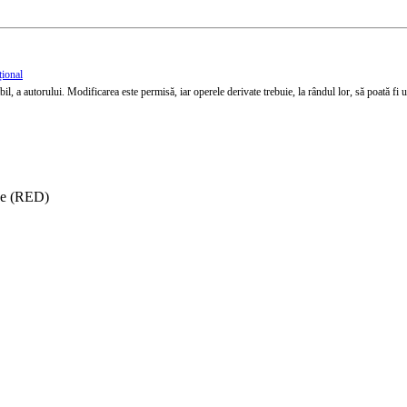
țional
l, a autorului. Modificarea este permisă, iar operele derivate trebuie, la rândul lor, să poată fi util
ise (RED)