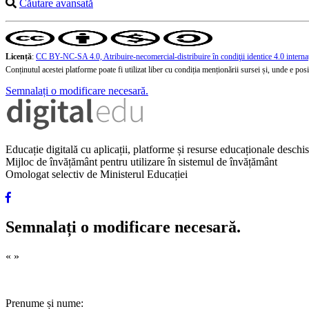
Căutare avansată
Licență
:
CC BY-NC-SA 4.0, Atribuire-necomercial-distribuire în condiţii identice 4.0 interna
Conținutul acestei platforme poate fi utilizat liber cu condiția menționării sursei și, unde e posibi
Semnalați o modificare necesară.
Educație digitală cu aplicații, platforme și resurse educaționale desch
Mijloc de învățământ pentru utilizare în sistemul de învățământ
Omologat selectiv de Ministerul Educației
Semnalați o modificare necesară.
«
»
Prenume și nume: