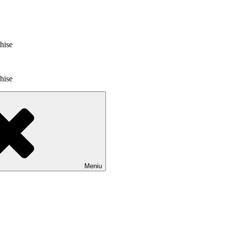
chise
chise
Meniu