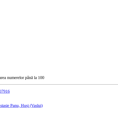
rmarea numerelor până la 100
307916
tasie Panu, Huși (Vaslui)