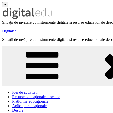
Situații de învățare cu instrumente digitale și resurse educaționale des
Digitaledu
Situații de învățare cu instrumente digitale și resurse educaționale des
Idei de activități
Resurse educaționale deschise
Platforme educaționale
Aplicații educaționale
Despre