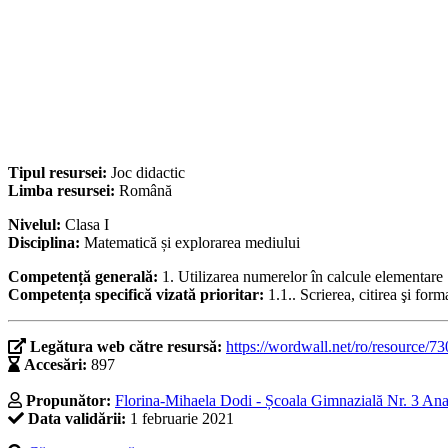
Tipul resursei:
Joc didactic
Limba resursei:
Română
Nivelul:
Clasa I
Disciplina:
Matematică și explorarea mediului
Competență generală:
1. Utilizarea numerelor în calcule elementare
Competența specifică vizată prioritar:
1.1.. Scrierea, citirea şi fo
Legătura web către resursă:
https://wordwall.net/ro/resource/7
Accesări:
897
Propunător:
Florina-Mihaela Dodi - Școala Gimnazială Nr. 3 Anas
Data validării:
1 februarie 2021