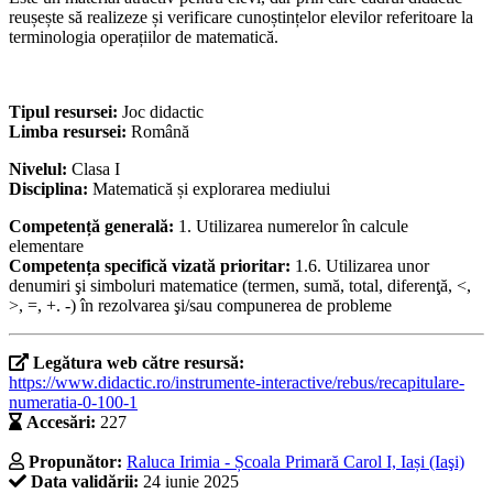
reușește să realizeze și verificare cunoștințelor elevilor referitoare la
terminologia operațiilor de matematică.
Tipul resursei:
Joc didactic
Limba resursei:
Română
Nivelul:
Clasa I
Disciplina:
Matematică și explorarea mediului
Competență generală:
1. Utilizarea numerelor în calcule
elementare
Competența specifică vizată prioritar:
1.6. Utilizarea unor
denumiri şi simboluri matematice (termen, sumă, total, diferenţă, <,
>, =, +. -) în rezolvarea şi/sau compunerea de probleme
Legătura web către resursă:
https://www.didactic.ro/instrumente-interactive/rebus/recapitulare-
numeratia-0-100-1
Accesări:
227
Propunător:
Raluca Irimia - Școala Primară Carol I, Iași (Iaşi)
Data validării:
24 iunie 2025