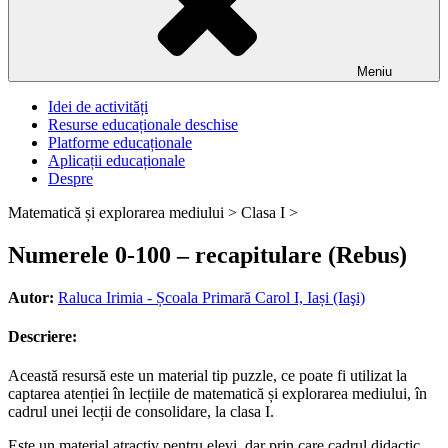
Meniu
Idei de activități
Resurse educaționale deschise
Platforme educaționale
Aplicații educaționale
Despre
Matematică și explorarea mediului >
Clasa I >
Numerele 0-100 – recapitulare (Rebus)
Autor:
Raluca Irimia - Școala Primară Carol I, Iași (Iaşi)
Descriere:
Această resursă este un material tip puzzle, ce poate fi utilizat la
captarea atenției în lecțiile de matematică și explorarea mediului, în
cadrul unei lecții de consolidare, la clasa I.
Este un material atractiv pentru elevi, dar prin care cadrul didactic