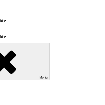
chise
chise
Meniu