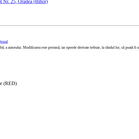
t Nr. 25, Oradea (Bihor)
țional
l, a autorului. Modificarea este permisă, iar operele derivate trebuie, la rândul lor, să poată fi util
ise (RED)