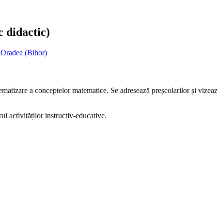
c didactic)
 Oradea (Bihor)
ematizare a conceptelor matematice. Se adresează preșcolarilor și vizează 
ul activităților instructiv-educative.