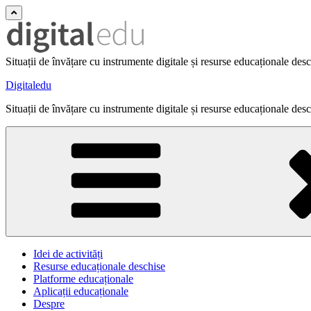
Situații de învățare cu instrumente digitale și resurse educaționale des
Digitaledu
Situații de învățare cu instrumente digitale și resurse educaționale des
Idei de activități
Resurse educaționale deschise
Platforme educaționale
Aplicații educaționale
Despre