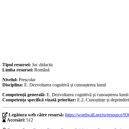
Tipul resursei:
Joc didactic
Limba resursei:
Română
Nivelul:
Preșcolar
Disciplina:
E. Dezvoltarea cognitivă și cunoașterea lumii
Competență generală:
E. Dezvoltarea cognitivă și cunoașterea lumii
Competența specifică vizată prioritar:
E.2. Cunoștințe și deprinder
Legătura web către resursă:
https://wordwall.net/ro/resource/9
Accesări:
512