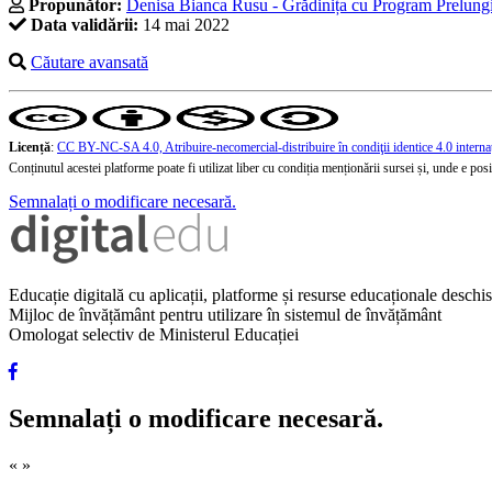
Propunător:
Denisa Bianca Rusu - Grădinița cu Program Prelungi
Data validării:
14 mai 2022
Căutare avansată
Licență
:
CC BY-NC-SA 4.0, Atribuire-necomercial-distribuire în condiţii identice 4.0 interna
Conținutul acestei platforme poate fi utilizat liber cu condiția menționării sursei și, unde e posibi
Semnalați o modificare necesară.
Educație digitală cu aplicații, platforme și resurse educaționale desch
Mijloc de învățământ pentru utilizare în sistemul de învățământ
Omologat selectiv de Ministerul Educației
Semnalați o modificare necesară.
«
»