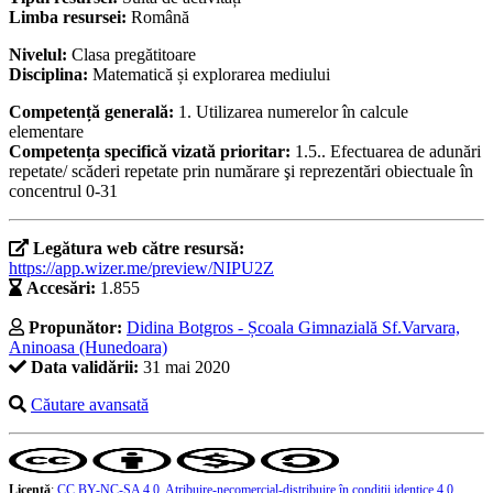
Limba resursei:
Română
Nivelul:
Clasa pregătitoare
Disciplina:
Matematică și explorarea mediului
Competență generală:
1. Utilizarea numerelor în calcule
elementare
Competența specifică vizată prioritar:
1.5.. Efectuarea de adunări
repetate/ scăderi repetate prin numărare şi reprezentări obiectuale în
concentrul 0-31
Legătura web către resursă:
https://app.wizer.me/preview/NIPU2Z
Accesări:
1.855
Propunător:
Didina Botgros - Școala Gimnazială Sf.Varvara,
Aninoasa (Hunedoara)
Data validării:
31 mai 2020
Căutare avansată
Licență
:
CC BY-NC-SA 4.0, Atribuire-necomercial-distribuire în condiţii identice 4.0