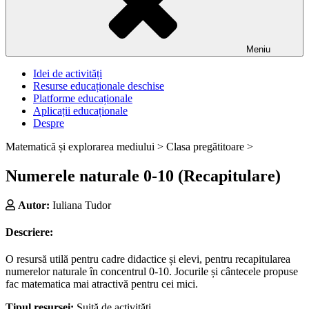
Meniu
Idei de activități
Resurse educaționale deschise
Platforme educaționale
Aplicații educaționale
Despre
Matematică și explorarea mediului >
Clasa pregătitoare >
Numerele naturale 0-10 (Recapitulare)
Autor:
Iuliana Tudor
Descriere:
O resursă utilă pentru cadre didactice și elevi, pentru recapitularea
numerelor naturale în concentrul 0-10. Jocurile și cântecele propuse
fac matematica mai atractivă pentru cei mici.
Tipul resursei:
Suită de activități