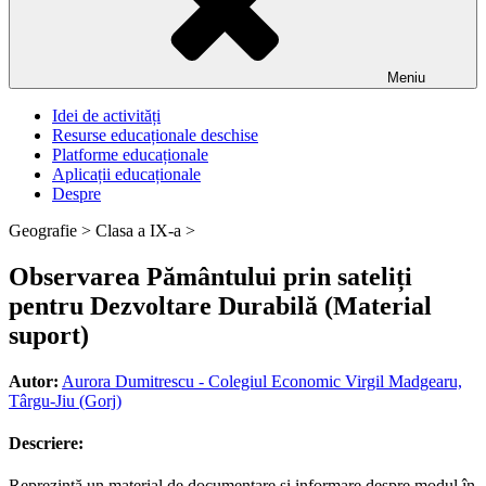
Meniu
Idei de activități
Resurse educaționale deschise
Platforme educaționale
Aplicații educaționale
Despre
Geografie >
Clasa a IX-a >
Observarea Pământului prin sateliți
pentru Dezvoltare Durabilă (Material
suport)
Autor:
Aurora Dumitrescu - Colegiul Economic Virgil Madgearu,
Târgu-Jiu (Gorj)
Descriere:
Reprezintă un material de documentare și informare despre modul în