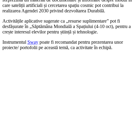
care sateliții artificiali și cercetarea spațiu cosmic pot contribui la
realizarea Agendei 2030 privind dezvoltarea Durabilă.
Activitățile aplicative sugerate ca „resurse suplimentare” pot fi
desfășurate în „Săptămâna Mondială a Spațiului (4-10 oct), pentru a
crește interesul elevilor pentru știință și tehnologie.
Instrumentul
Sway
poate fi recomandat pentru prezentarea unor
proiecte/ portofolii pe această temă, ca activitate în echipă.