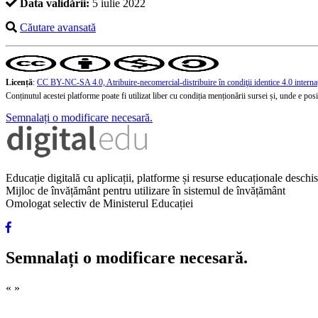
Data validării:
5 iulie 2022
Căutare avansată
Licență
:
CC BY-NC-SA 4.0, Atribuire-necomercial-distribuire în condiţii identice 4.0 interna
Conținutul acestei platforme poate fi utilizat liber cu condiția menționării sursei și, unde e posibi
Semnalați o modificare necesară.
Educație digitală cu aplicații, platforme și resurse educaționale desch
Mijloc de învățământ pentru utilizare în sistemul de învățământ
Omologat selectiv de Ministerul Educației
Semnalați o modificare necesară.
«
»