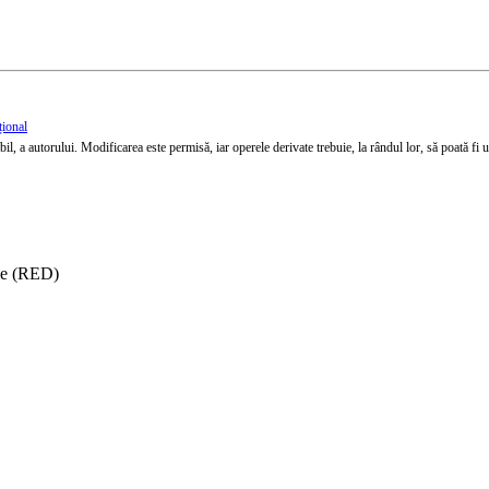
țional
l, a autorului. Modificarea este permisă, iar operele derivate trebuie, la rândul lor, să poată fi util
ise (RED)