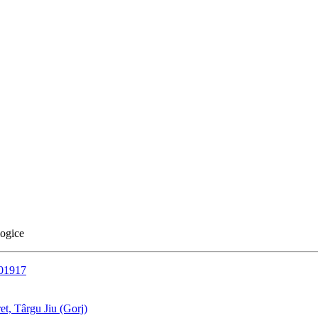
logice
401917
t, Târgu Jiu (Gorj)