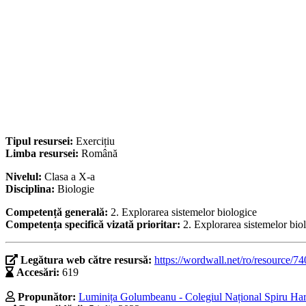
Tipul resursei:
Exercițiu
Limba resursei:
Română
Nivelul:
Clasa a X-a
Disciplina:
Biologie
Competență generală:
2. Explorarea sistemelor biologice
Competența specifică vizată prioritar:
2. Explorarea sistemelor bio
Legătura web către resursă:
https://wordwall.net/ro/resource/7
Accesări:
619
Propunător:
Luminița Golumbeanu - Colegiul Național Spiru Hare