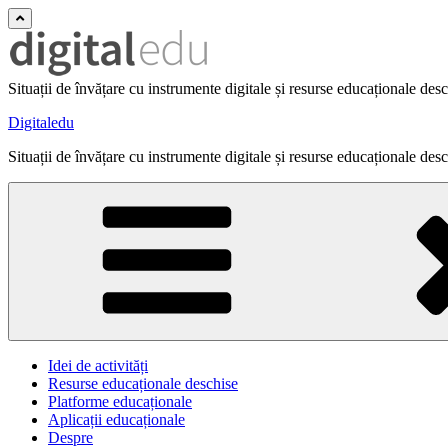
Situații de învățare cu instrumente digitale și resurse educaționale des
Digitaledu
Situații de învățare cu instrumente digitale și resurse educaționale des
Idei de activități
Resurse educaționale deschise
Platforme educaționale
Aplicații educaționale
Despre