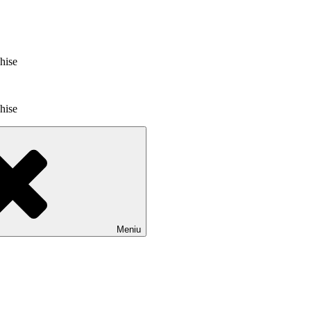
chise
chise
Meniu