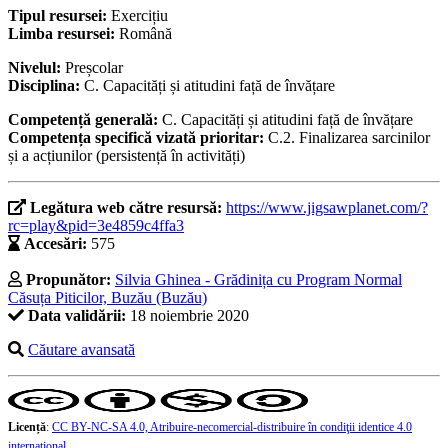
Tipul resursei:
Exercițiu
Limba resursei:
Română
Nivelul:
Preșcolar
Disciplina:
C. Capacități și atitudini față de învățare
Competență generală:
C. Capacități și atitudini față de învățare
Competența specifică vizată prioritar:
C.2. Finalizarea sarcinilor
și a acțiunilor (persistență în activități)
Legătura web către resursă:
https://www.jigsawplanet.com/?
rc=play&pid=3e4859c4ffa3
Accesări:
575
Propunător:
Silvia Ghinea - Grădinița cu Program Normal
Căsuța Piticilor, Buzău (Buzău)
Data validării:
18 noiembrie 2020
Căutare avansată
Licență
:
CC BY-NC-SA 4.0, Atribuire-necomercial-distribuire în condiţii identice 4.0
internațional