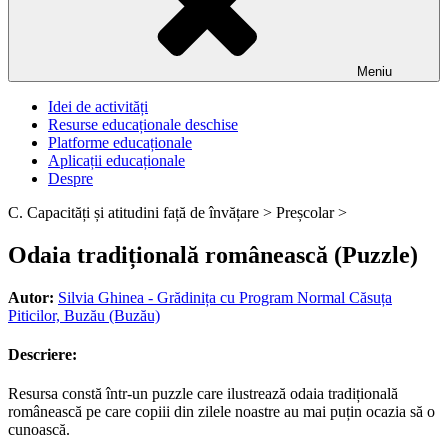
Meniu
Idei de activități
Resurse educaționale deschise
Platforme educaționale
Aplicații educaționale
Despre
C. Capacități și atitudini față de învățare >
Preșcolar >
Odaia tradițională românească (Puzzle)
Autor:
Silvia Ghinea - Grădinița cu Program Normal Căsuța
Piticilor, Buzău (Buzău)
Descriere:
Resursa constă într-un puzzle care ilustrează odaia tradițională
românească pe care copiii din zilele noastre au mai puțin ocazia să o
cunoască.