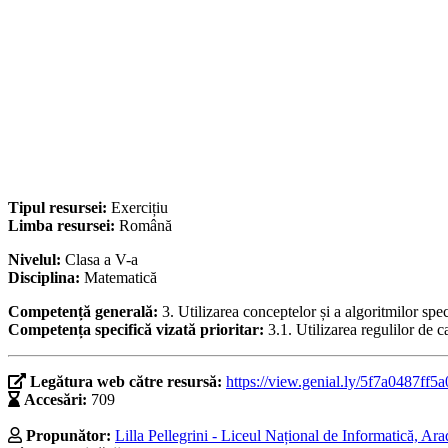
Tipul resursei:
Exercițiu
Limba resursei:
Română
Nivelul:
Clasa a V-a
Disciplina:
Matematică
Competență generală:
3. Utilizarea conceptelor și a algoritmilor spe
Competența specifică vizată prioritar:
3.1. Utilizarea regulilor de c
Legătura web către resursă:
https://view.genial.ly/5f7a0487ff5
Accesări:
709
Propunător:
Lilla Pellegrini - Liceul Național de Informatică, Ar