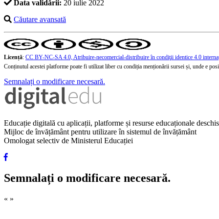
Data validării:
20 iulie 2022
Căutare avansată
Licență
:
CC BY-NC-SA 4.0, Atribuire-necomercial-distribuire în condiţii identice 4.0 interna
Conținutul acestei platforme poate fi utilizat liber cu condiția menționării sursei și, unde e posibi
Semnalați o modificare necesară.
Educație digitală cu aplicații, platforme și resurse educaționale desch
Mijloc de învățământ pentru utilizare în sistemul de învățământ
Omologat selectiv de Ministerul Educației
Semnalați o modificare necesară.
«
»