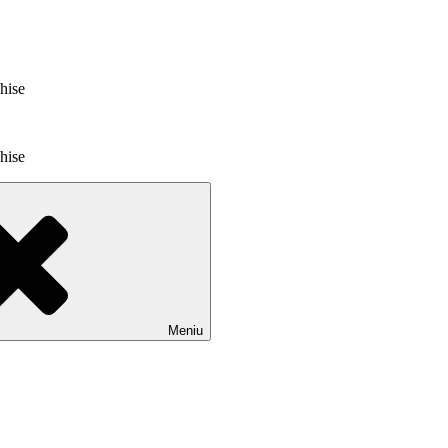
chise
chise
Meniu