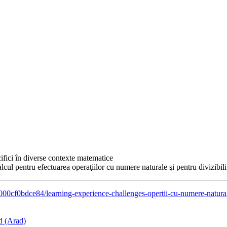
cifici în diverse contexte matematice
alcul pentru efectuarea operaţiilor cu numere naturale şi pentru divizibili
a000cf0bdce84/learning-experience-challenges-opertii-cu-numere-natura
ad (Arad)