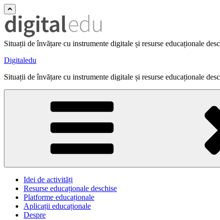
Situații de învățare cu instrumente digitale și resurse educaționale des
Digitaledu
Situații de învățare cu instrumente digitale și resurse educaționale des
Idei de activități
Resurse educaționale deschise
Platforme educaționale
Aplicații educaționale
Despre