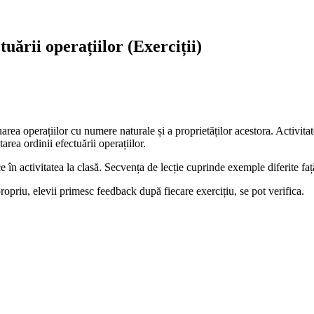
uării operațiilor (Exerciții)
ea operațiilor cu numere naturale și a proprietăților acestora. Activitate
rea ordinii efectuării operațiilor.
 în activitatea la clasă. Secvența de lecție cuprinde exemple diferite fa
propriu, elevii primesc feedback după fiecare exercițiu, se pot verifica.