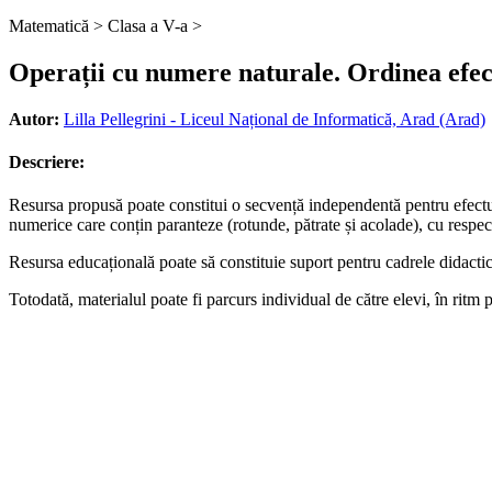
Matematică >
Clasa a V-a >
Operații cu numere naturale. Ordinea efect
Autor:
Lilla Pellegrini - Liceul Național de Informatică, Arad (Arad)
Descriere:
Resursa propusă poate constitui o secvență independentă pentru efectuar
numerice care conțin paranteze (rotunde, pătrate și acolade), cu respecta
Resursa educațională poate să constituie suport pentru cadrele didactice
Totodată, materialul poate fi parcurs individual de către elevi, în ritm 