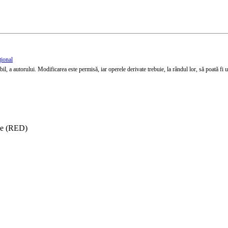
țional
l, a autorului. Modificarea este permisă, iar operele derivate trebuie, la rândul lor, să poată fi util
ise (RED)