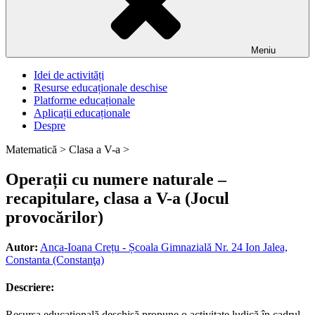
Meniu
Idei de activități
Resurse educaționale deschise
Platforme educaționale
Aplicații educaționale
Despre
Matematică >
Clasa a V-a >
Operații cu numere naturale –
recapitulare, clasa a V-a (Jocul
provocărilor)
Autor:
Anca-Ioana Crețu - Școala Gimnazială Nr. 24 Ion Jalea,
Constanta (Constanţa)
Descriere:
Resursa educațională deschisă propune o activitate ludică în cadrul