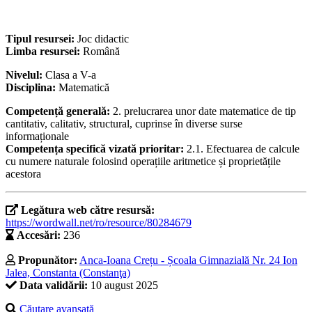
Tipul resursei:
Joc didactic
Limba resursei:
Română
Nivelul:
Clasa a V-a
Disciplina:
Matematică
Competență generală:
2. prelucrarea unor date matematice de tip
cantitativ, calitativ, structural, cuprinse în diverse surse
informaționale
Competența specifică vizată prioritar:
2.1. Efectuarea de calcule
cu numere naturale folosind operațiile aritmetice și proprietățile
acestora
Legătura web către resursă:
https://wordwall.net/ro/resource/80284679
Accesări:
236
Propunător:
Anca-Ioana Crețu - Școala Gimnazială Nr. 24 Ion
Jalea, Constanta (Constanţa)
Data validării:
10 august 2025
Căutare avansată