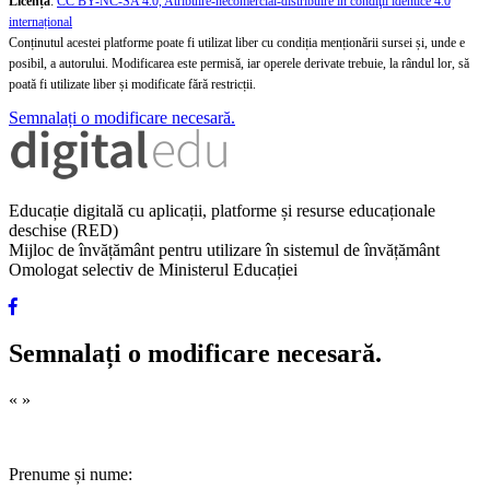
Licență
:
CC BY-NC-SA 4.0, Atribuire-necomercial-distribuire în condiţii identice 4.0
internațional
Conținutul acestei platforme poate fi utilizat liber cu condiția menționării sursei și, unde e
posibil, a autorului. Modificarea este permisă, iar operele derivate trebuie, la rândul lor, să
poată fi utilizate liber și modificate fără restricții.
Semnalați o modificare necesară.
Educație digitală cu aplicații, platforme și resurse educaționale
deschise (RED)
Mijloc de învățământ pentru utilizare în sistemul de învățământ
Omologat selectiv de Ministerul Educației
Semnalați o modificare necesară.
«
»
Prenume și nume: