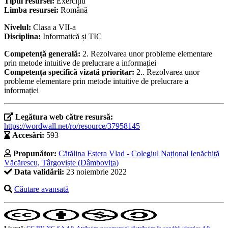
Tipul resursei:
Exercițiu
Limba resursei:
Română
Nivelul:
Clasa a VII-a
Disciplina:
Informatică și TIC
Competență generală:
2. Rezolvarea unor probleme elementare
prin metode intuitive de prelucrare a informației
Competența specifică vizată prioritar:
2.. Rezolvarea unor
probleme elementare prin metode intuitive de prelucrare a
informației
Legătura web către resursă:
https://wordwall.net/ro/resource/37958145
Accesări:
593
Propunător:
Cătălina Estera Vlad - Colegiul Național Ienăchiță
Văcărescu, Târgoviște (Dâmboviţa)
Data validării:
23 noiembrie 2022
Căutare avansată