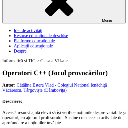
Meniu
Idei de activități
Resurse educaționale deschise
Platforme educaționale
Aplicații educaționale
Despre
Informatică și TIC >
Clasa a VII-a >
Operatori C++ (Jocul provocărilor)
Autor:
Cătălina Estera Vlad - Colegiul Național Ienăchiță
Văcărescu, Târgoviște (Dâmboviţa)
Descriere:
Această resursă ajută elevii să își verifice noțiunile despre variabile și
operatori, cu ajutorul profesorului. Susține cu succes o activitate de
aprofundare a noțiunilor învățate.