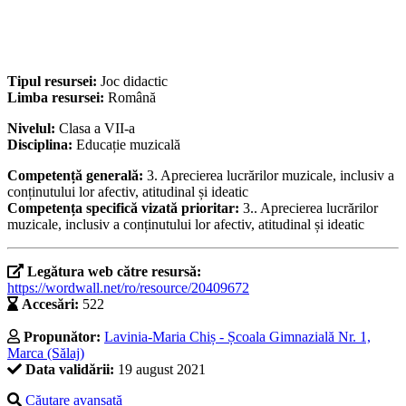
Tipul resursei:
Joc didactic
Limba resursei:
Română
Nivelul:
Clasa a VII-a
Disciplina:
Educație muzicală
Competență generală:
3. Aprecierea lucrărilor muzicale, inclusiv a
conținutului lor afectiv, atitudinal și ideatic
Competența specifică vizată prioritar:
3.. Aprecierea lucrărilor
muzicale, inclusiv a conținutului lor afectiv, atitudinal și ideatic
Legătura web către resursă:
https://wordwall.net/ro/resource/20409672
Accesări:
522
Propunător:
Lavinia-Maria Chiș - Școala Gimnazială Nr. 1,
Marca (Sălaj)
Data validării:
19 august 2021
Căutare avansată