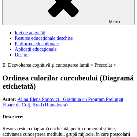
Meniu
Idei de activități
Resurse educaționale deschise
Platforme educaționale
Aplicații educaționale
Despre
E. Dezvoltarea cognitivă și cunoașterea lumii >
Preșcolar >
Ordinea culorilor curcubeului (Diagramă
etichetată)
Autor:
Alina-Elena Popovici - Grădinița cu Program Prelungit
Floare de Colț, Brad (Hunedoara)
Descriere:
Resursa este o diagramă etichetată, pentru domeniul științe,
activitatea cunoașterea mediului, grupă mijlocie, în care preșcolarii