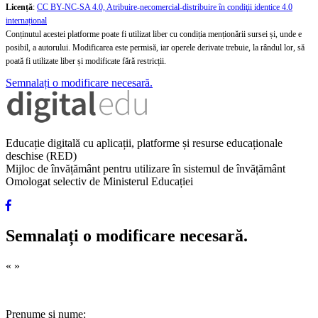
Licență
:
CC BY-NC-SA 4.0, Atribuire-necomercial-distribuire în condiţii identice 4.0
internațional
Conținutul acestei platforme poate fi utilizat liber cu condiția menționării sursei și, unde e
posibil, a autorului. Modificarea este permisă, iar operele derivate trebuie, la rândul lor, să
poată fi utilizate liber și modificate fără restricții.
Semnalați o modificare necesară.
Educație digitală cu aplicații, platforme și resurse educaționale
deschise (RED)
Mijloc de învățământ pentru utilizare în sistemul de învățământ
Omologat selectiv de Ministerul Educației
Semnalați o modificare necesară.
«
»
Prenume și nume: