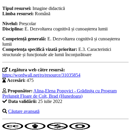
Tipul resursei:
Imagine didactică
Limba resursei:
Română
Nivelul:
Preșcolar
Disciplina:
E. Dezvoltarea cognitivă și cunoașterea lumii
Competență generală:
E. Dezvoltarea cognitivă și cunoașterea
lumii
Competența specifică vizată prioritar:
E.3. Caracteristici
structurale și funcționale ale lumii înconjurătoare
Legătura web către resursă:
https://wordwall.net/ro/resource/31035854
Accesări:
475
Propunător:
Alina-Elena Popovici - Grădinița cu Program
Prelungit Floare de Colț, Brad (Hunedoara)
Data validării:
25 iulie 2022
Căutare avansată