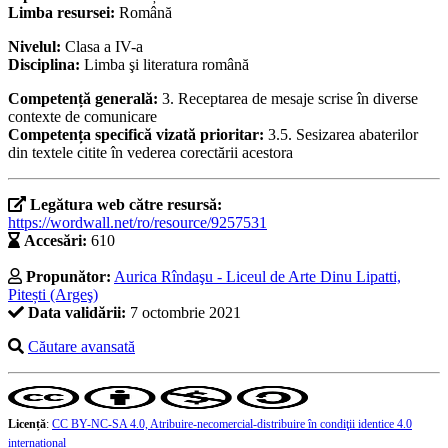
Limba resursei:
Română
Nivelul:
Clasa a IV-a
Disciplina:
Limba şi literatura română
Competență generală:
3. Receptarea de mesaje scrise în diverse
contexte de comunicare
Competența specifică vizată prioritar:
3.5. Sesizarea abaterilor
din textele citite în vederea corectării acestora
Legătura web către resursă:
https://wordwall.net/ro/resource/9257531
Accesări:
610
Propunător:
Aurica Rîndaşu - Liceul de Arte Dinu Lipatti,
Pitești (Argeş)
Data validării:
7 octombrie 2021
Căutare avansată
Licență
:
CC BY-NC-SA 4.0, Atribuire-necomercial-distribuire în condiţii identice 4.0
internațional