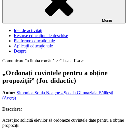
Meniu
Idei de activități
Resurse educaționale deschise
Platforme educaționale
Aplicații educaționale
Despre
Comunicare în limba română >
Clasa a II-a >
„Ordonați cuvintele pentru a obține
propoziții” (Joc didactic)
Autor:
Simonica Sonia Neagoe - Școala Gimnaziala Bălilești
(Argeş)
Descriere:
Acest joc solicită elevilor să ordoneze cuvintele date pentru a obține
propoziții.