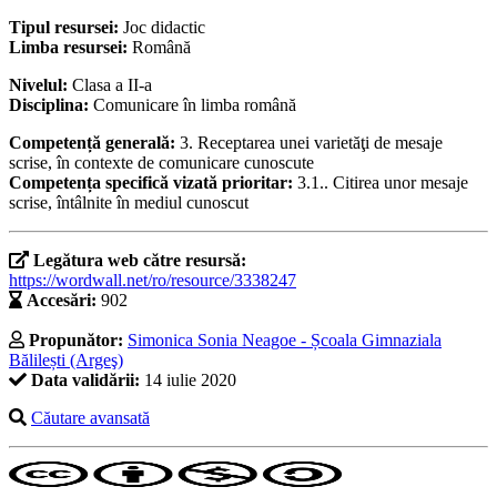
Tipul resursei:
Joc didactic
Limba resursei:
Română
Nivelul:
Clasa a II-a
Disciplina:
Comunicare în limba română
Competență generală:
3. Receptarea unei varietăţi de mesaje
scrise, în contexte de comunicare cunoscute
Competența specifică vizată prioritar:
3.1.. Citirea unor mesaje
scrise, întâlnite în mediul cunoscut
Legătura web către resursă:
https://wordwall.net/ro/resource/3338247
Accesări:
902
Propunător:
Simonica Sonia Neagoe - Școala Gimnaziala
Bălilești (Argeş)
Data validării:
14 iulie 2020
Căutare avansată