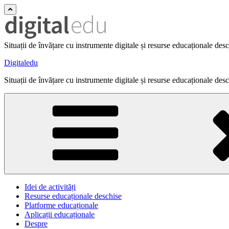
Situații de învățare cu instrumente digitale și resurse educaționale des
Digitaledu
Situații de învățare cu instrumente digitale și resurse educaționale des
Idei de activități
Resurse educaționale deschise
Platforme educaționale
Aplicații educaționale
Despre