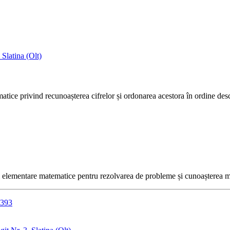
Slatina (Olt)
matice privind recunoașterea cifrelor și ordonarea acestora în ordine des
i elementare matematice pentru rezolvarea de probleme și cunoașterea m
2393