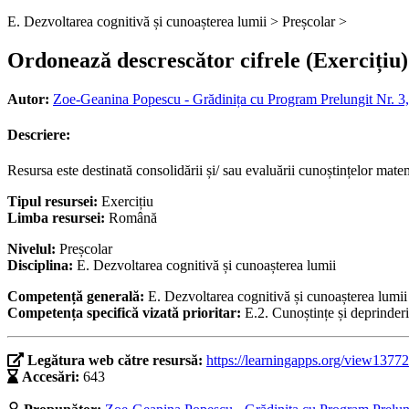
E. Dezvoltarea cognitivă și cunoașterea lumii >
Preșcolar >
Ordonează descrescător cifrele (Exercițiu)
Autor:
Zoe-Geanina Popescu - Grădinița cu Program Prelungit Nr. 3, 
Descriere:
Resursa este destinată consolidării și/ sau evaluării cunoștințelor mate
Tipul resursei:
Exercițiu
Limba resursei:
Română
Nivelul:
Preșcolar
Disciplina:
E. Dezvoltarea cognitivă și cunoașterea lumii
Competență generală:
E. Dezvoltarea cognitivă și cunoașterea lumii
Competența specifică vizată prioritar:
E.2. Cunoștințe și deprinder
Legătura web către resursă:
https://learningapps.org/view1377
Accesări:
643