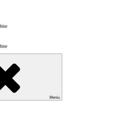
chise
chise
Meniu