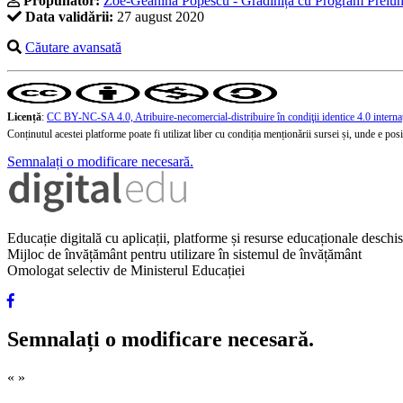
Propunător:
Zoe-Geanina Popescu - Grădinița cu Program Prelungi
Data validării:
27 august 2020
Căutare avansată
Licență
:
CC BY-NC-SA 4.0, Atribuire-necomercial-distribuire în condiţii identice 4.0 interna
Conținutul acestei platforme poate fi utilizat liber cu condiția menționării sursei și, unde e posibi
Semnalați o modificare necesară.
Educație digitală cu aplicații, platforme și resurse educaționale desch
Mijloc de învățământ pentru utilizare în sistemul de învățământ
Omologat selectiv de Ministerul Educației
Semnalați o modificare necesară.
«
»