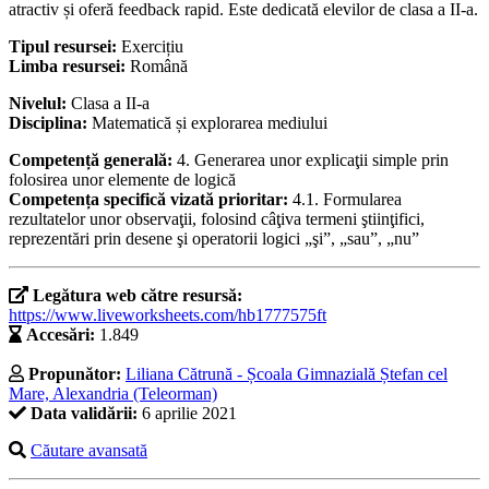
atractiv și oferă feedback rapid. Este dedicată elevilor de clasa a II-a.
Tipul resursei:
Exercițiu
Limba resursei:
Română
Nivelul:
Clasa a II-a
Disciplina:
Matematică și explorarea mediului
Competență generală:
4. Generarea unor explicaţii simple prin
folosirea unor elemente de logică
Competența specifică vizată prioritar:
4.1. Formularea
rezultatelor unor observaţii, folosind câţiva termeni ştiinţifici,
reprezentări prin desene şi operatorii logici „şi”, „sau”, „nu”
Legătura web către resursă:
https://www.liveworksheets.com/hb1777575ft
Accesări:
1.849
Propunător:
Liliana Cătrună - Școala Gimnazială Ștefan cel
Mare, Alexandria (Teleorman)
Data validării:
6 aprilie 2021
Căutare avansată