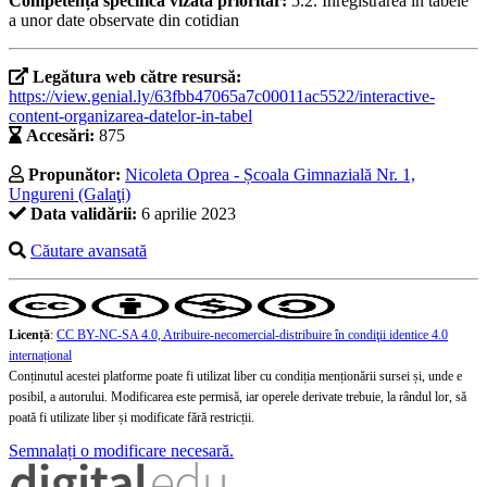
Competența specifică vizată prioritar:
5.2. Înregistrarea în tabele
a unor date observate din cotidian
Legătura web către resursă:
https://view.genial.ly/63fbb47065a7c00011ac5522/interactive-
content-organizarea-datelor-in-tabel
Accesări:
875
Propunător:
Nicoleta Oprea - Școala Gimnazială Nr. 1,
Ungureni (Galaţi)
Data validării:
6 aprilie 2023
Căutare avansată
Licență
:
CC BY-NC-SA 4.0, Atribuire-necomercial-distribuire în condiţii identice 4.0
internațional
Conținutul acestei platforme poate fi utilizat liber cu condiția menționării sursei și, unde e
posibil, a autorului. Modificarea este permisă, iar operele derivate trebuie, la rândul lor, să
poată fi utilizate liber și modificate fără restricții.
Semnalați o modificare necesară.