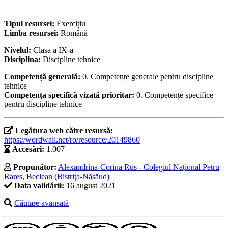
Tipul resursei:
Exercițiu
Limba resursei:
Română
Nivelul:
Clasa a IX-a
Disciplina:
Discipline tehnice
Competență generală:
0. Competențe generale pentru discipline
tehnice
Competența specifică vizată prioritar:
0. Competențe specifice
pentru discipline tehnice
Legătura web către resursă:
https://wordwall.net/ro/resource/20149860
Accesări:
1.007
Propunător:
Alexandrina-Corina Rus - Colegiul Național Petru
Rareș, Beclean (Bistriţa-Năsăud)
Data validării:
16 august 2021
Căutare avansată