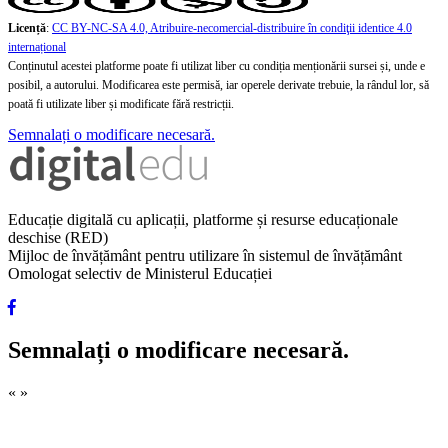
Licență
:
CC BY-NC-SA 4.0, Atribuire-necomercial-distribuire în condiţii identice 4.0
internațional
Conținutul acestei platforme poate fi utilizat liber cu condiția menționării sursei și, unde e
posibil, a autorului. Modificarea este permisă, iar operele derivate trebuie, la rândul lor, să
poată fi utilizate liber și modificate fără restricții.
Semnalați o modificare necesară.
Educație digitală cu aplicații, platforme și resurse educaționale
deschise (RED)
Mijloc de învățământ pentru utilizare în sistemul de învățământ
Omologat selectiv de Ministerul Educației
Semnalați o modificare necesară.
«
»