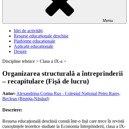
Meniu
Idei de activități
Resurse educaționale deschise
Platforme educaționale
Aplicații educaționale
Despre
Discipline tehnice >
Clasa a IX-a >
Organizarea structurală a întreprinderii
– recapitulare (Fișă de lucru)
Autor:
Alexandrina-Corina Rus - Colegiul Național Petru Rareș,
Beclean (Bistriţa-Năsăud)
Descriere:
Resursa educațională deschisă constă într-o fișă care trece în revistă
cunoștințele teoretice studiate la Economia întreprinderii, clasa a IX-