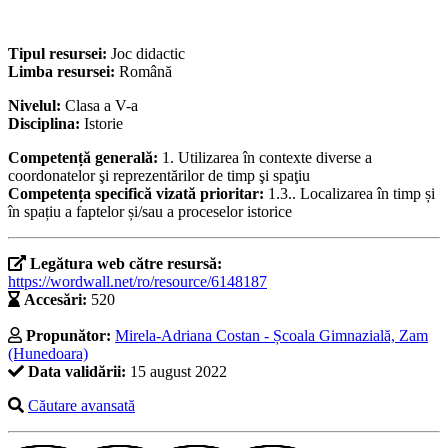
Tipul resursei:
Joc didactic
Limba resursei:
Română
Nivelul:
Clasa a V-a
Disciplina:
Istorie
Competență generală:
1. Utilizarea în contexte diverse a
coordonatelor şi reprezentărilor de timp şi spaţiu
Competența specifică vizată prioritar:
1.3.. Localizarea în timp și
în spațiu a faptelor și/sau a proceselor istorice
Legătura web către resursă:
https://wordwall.net/ro/resource/6148187
Accesări:
520
Propunător:
Mirela-Adriana Costan - Școala Gimnazială, Zam
(Hunedoara)
Data validării:
15 august 2022
Căutare avansată