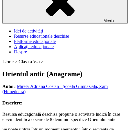
Meniu
Idei de activități
Resurse educaționale deschise
Platforme educaționale
Aplicații educaționale
Despre
Istorie >
Clasa a V-a >
Orientul antic (Anagrame)
Autor:
Mirela-Adriana Costan - Școala Gimnazială, Zam
(Hunedoara)
Descriere:
Resursa educațională deschisă propune o activitate ludică în care
elevii identifică o serie de 8 denumiri specifice Orientului antic.
Se poate utiliza într-un moment aperceptiv, într-o secvență de