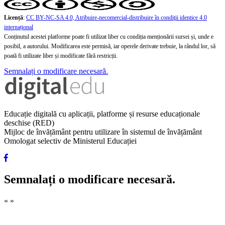
Licență
:
CC BY-NC-SA 4.0, Atribuire-necomercial-distribuire în condiţii identice 4.0
internațional
Conținutul acestei platforme poate fi utilizat liber cu condiția menționării sursei și, unde e
posibil, a autorului. Modificarea este permisă, iar operele derivate trebuie, la rândul lor, să
poată fi utilizate liber și modificate fără restricții.
Semnalați o modificare necesară.
Educație digitală cu aplicații, platforme și resurse educaționale
deschise (RED)
Mijloc de învățământ pentru utilizare în sistemul de învățământ
Omologat selectiv de Ministerul Educației
Semnalați o modificare necesară.
«
»