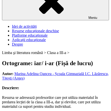
Meniu
Idei de activități
Resurse educaționale deschise
Platforme educaționale
Aplicații educaționale
Despre
Limba şi literatura română >
Clasa a III-a >
Ortograme: iar/ i-ar (Fișă de lucru)
Autor:
Marina Adelina Oancea - Școala Gimnazială I.C. Lăzărescu,
Țițești (Argeş)
Descriere:
Resursa se adresează profesorilor care pot utiliza materialul în
predarea lecției de la clasa a III-a, dar și elevilor, care pot utiliza
materialul ca suport pentru studiu individual.