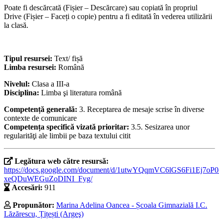
Poate fi descărcată (Fișier – Descărcare) sau copiată în propriul
Drive (Fișier – Faceți o copie) pentru a fi editată în vederea utilizării
la clasă.
Tipul resursei:
Text/ fișă
Limba resursei:
Română
Nivelul:
Clasa a III-a
Disciplina:
Limba şi literatura română
Competență generală:
3. Receptarea de mesaje scrise în diverse
contexte de comunicare
Competența specifică vizată prioritar:
3.5. Sesizarea unor
regularităţi ale limbii pe baza textului citit
Legătura web către resursă:
https://docs.google.com/document/d/1utwYQqmVC6lGS6Fi1Ej7oP0
xeQDuWEGuZoDINI_Fyg/
Accesări:
911
Propunător:
Marina Adelina Oancea - Școala Gimnazială I.C.
Lăzărescu, Țițești (Argeş)