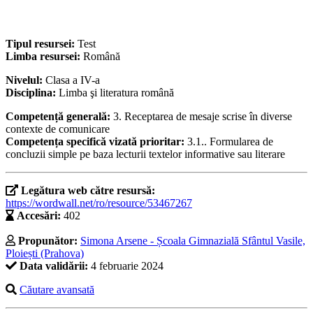
Tipul resursei:
Test
Limba resursei:
Română
Nivelul:
Clasa a IV-a
Disciplina:
Limba şi literatura română
Competență generală:
3. Receptarea de mesaje scrise în diverse
contexte de comunicare
Competența specifică vizată prioritar:
3.1.. Formularea de
concluzii simple pe baza lecturii textelor informative sau literare
Legătura web către resursă:
https://wordwall.net/ro/resource/53467267
Accesări:
402
Propunător:
Simona Arsene - Școala Gimnazială Sfântul Vasile,
Ploiești (Prahova)
Data validării:
4 februarie 2024
Căutare avansată