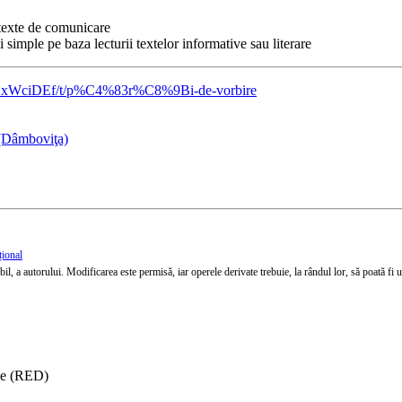
ntexte de comunicare
 simple pe baza lecturii textelor informative sau literare
bDzXxWciDEf/t/p%C4%83r%C8%9Bi-de-vorbire
 (Dâmboviţa)
țional
l, a autorului. Modificarea este permisă, iar operele derivate trebuie, la rândul lor, să poată fi util
ise (RED)