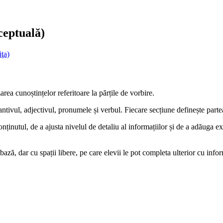
ceptuală)
ţa)
area cunoștințelor referitoare la părțile de vorbire.
antivul, adjectivul, pronumele și verbul. Fiecare secțiune definește parte
onținutul, de a ajusta nivelul de detaliu al informațiilor și de a adăuga e
 bază, dar cu spații libere, pe care elevii le pot completa ulterior cu inf