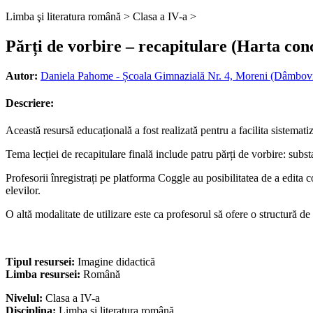
Limba şi literatura română >
Clasa a IV-a >
Părți de vorbire – recapitulare (Harta con
Autor:
Daniela Pahome - Școala Gimnazială Nr. 4, Moreni (Dâmbovi
Descriere:
Această resursă educațională a fost realizată pentru a facilita sistematiz
Tema lecției de recapitulare finală include patru părți de vorbire: subst
Profesorii înregistrați pe platforma Coggle au posibilitatea de a edita c
elevilor.
O altă modalitate de utilizare este ca profesorul să ofere o structură de
Tipul resursei:
Imagine didactică
Limba resursei:
Română
Nivelul:
Clasa a IV-a
Disciplina:
Limba şi literatura română