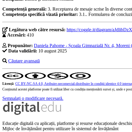
Competență generală:
3. Receptarea de mesaje scrise în diverse co
Competența specifică vizată prioritar:
3.1.. Formularea de concluzii
Legătura web către resursă:
https://coggle.it/diagram/aJdli
Accesări:
410
Propunător:
Daniela Pahome - Școala Gimnazială Nr. 4, Moreni
Data validării:
10 august 2025
Căutare avansată
Licență
:
CC BY-NC-SA 4.0, Atribuire-necomercial-distribuire în condiţii identice 4.0 interna
Conținutul acestei platforme poate fi utilizat liber cu condiția menționării sursei și, unde e posibi
Semnalați o modificare necesară.
Educație digitală cu aplicații, platforme și resurse educaționale desch
Mijloc de învățământ pentru utilizare în sistemul de învățământ