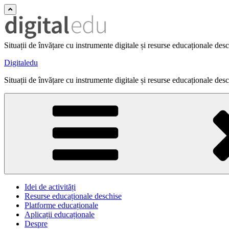
Situații de învățare cu instrumente digitale și resurse educaționale des
Digitaledu
Situații de învățare cu instrumente digitale și resurse educaționale des
Idei de activități
Resurse educaționale deschise
Platforme educaționale
Aplicații educaționale
Despre