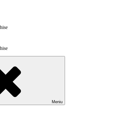
chise
chise
Meniu