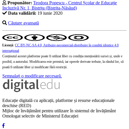
Propunător:
Teodora Popescu - Centrul Școlar de Educație
Incluzivă Nr. 1, Bistrița (Bistriţa-Năsăud)
Data validării:
19 iunie 2020
Căutare avansată
Licență
:
CC BY-NC-SA 4.0, Atribuire-necomercial-distribuire în condiţii identice 4.0
internațional
Conținutul acestei platforme poate fi utilizat liber cu condiția menționării sursei și, unde e
posibil, a autorului. Modificarea este permisă, iar operele derivate trebuie, la rândul lor, să
poată fi utilizate liber și modificate fără restricții.
Semnalați o modificare necesară.
Educație digitală cu aplicații, platforme și resurse educaționale
deschise (RED)
Mijloc de învățământ pentru utilizare în sistemul de învățământ
Omologat selectiv de Ministerul Educației