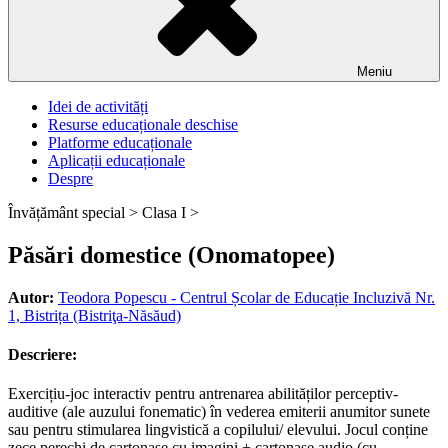
Meniu
Idei de activități
Resurse educaționale deschise
Platforme educaționale
Aplicații educaționale
Despre
Învățământ special >
Clasa I >
Păsări domestice (Onomatopee)
Autor:
Teodora Popescu - Centrul Școlar de Educație Incluzivă Nr.
1, Bistrița (Bistriţa-Năsăud)
Descriere:
Exercițiu-joc interactiv pentru antrenarea abilităților perceptiv-
auditive (ale auzului fonematic) în vederea emiterii anumitor sunete
sau pentru stimularea lingvistică a copilului/ elevului. Jocul conține
zece perechi de cartonașe cu imagini + cartonașe audio (cu