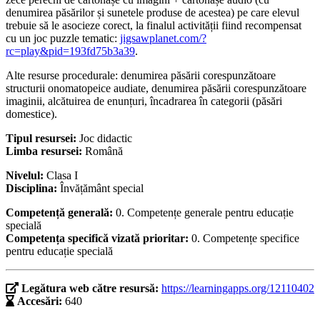
denumirea păsărilor și sunetele produse de acestea) pe care elevul
trebuie să le asocieze corect, la finalul activității fiind recompensat
cu un joc puzzle tematic:
jigsawplanet.com/?
rc=play&pid=193fd75b3a39
.
Alte resurse procedurale: denumirea păsării corespunzătoare
structurii onomatopeice audiate, denumirea păsării corespunzătoare
imaginii, alcătuirea de enunțuri, încadrarea în categorii (păsări
domestice).
Tipul resursei:
Joc didactic
Limba resursei:
Română
Nivelul:
Clasa I
Disciplina:
Învățământ special
Competență generală:
0. Competențe generale pentru educație
specială
Competența specifică vizată prioritar:
0. Competențe specifice
pentru educație specială
Legătura web către resursă:
https://learningapps.org/12110402
Accesări:
640