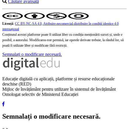
Căutare avansată
Licență
:
CC BY-NC-SA 4.0, Atribuire-necomercial-distribuire în condiţii identice 4.0
internațional
Conținutul acestei platforme poate fi utilizat liber cu condiția menționării sursei și, unde e
posibil, a autorului. Modificarea este permisă, iar operele derivate trebuie, la rândul lor, să
poată fi utilizate liber și modificate fără restricții.
Semnalați o modificare necesară.
Educație digitală cu aplicații, platforme și resurse educaționale
deschise (RED)
Mijloc de învățământ pentru utilizare în sistemul de învățământ
Omologat selectiv de Ministerul Educației
Semnalați o modificare necesară.
«
»