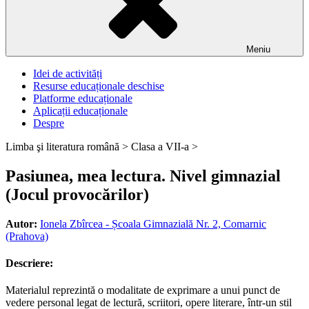
Meniu
Idei de activități
Resurse educaționale deschise
Platforme educaționale
Aplicații educaționale
Despre
Limba şi literatura română >
Clasa a VII-a >
Pasiunea, mea lectura. Nivel gimnazial
(Jocul provocărilor)
Autor:
Ionela Zbîrcea - Școala Gimnazială Nr. 2, Comarnic
(Prahova)
Descriere:
Materialul reprezintă o modalitate de exprimare a unui punct de
vedere personal legat de lectură, scriitori, opere literare, într-un stil