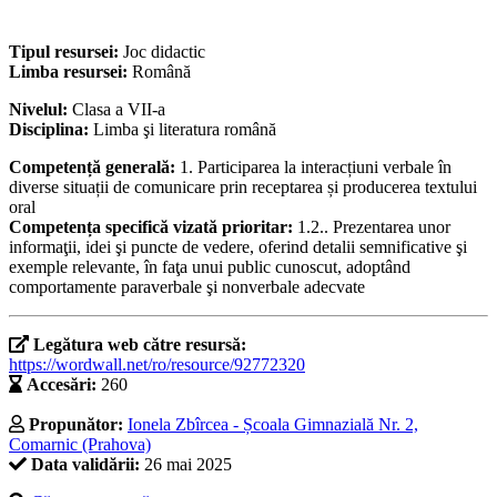
Tipul resursei:
Joc didactic
Limba resursei:
Română
Nivelul:
Clasa a VII-a
Disciplina:
Limba şi literatura română
Competență generală:
1. Participarea la interacțiuni verbale în
diverse situații de comunicare prin receptarea și producerea textului
oral
Competența specifică vizată prioritar:
1.2.. Prezentarea unor
informaţii, idei şi puncte de vedere, oferind detalii semnificative şi
exemple relevante, în faţa unui public cunoscut, adoptând
comportamente paraverbale şi nonverbale adecvate
Legătura web către resursă:
https://wordwall.net/ro/resource/92772320
Accesări:
260
Propunător:
Ionela Zbîrcea - Școala Gimnazială Nr. 2,
Comarnic (Prahova)
Data validării:
26 mai 2025